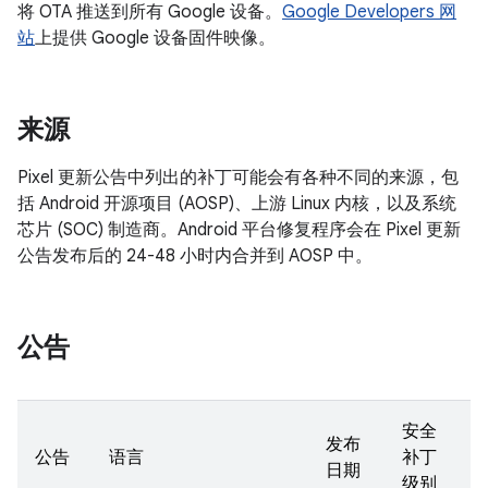
将 OTA 推送到所有 Google 设备。
Google Developers 网
站
上提供 Google 设备固件映像。
来源
Pixel 更新公告中列出的补丁可能会有各种不同的来源，包
括 Android 开源项目 (AOSP)、上游 Linux 内核，以及系统
芯片 (SOC) 制造商。Android 平台修复程序会在 Pixel 更新
公告发布后的 24-48 小时内合并到 AOSP 中。
公告
安全
发布
公告
语言
补丁
日期
级别