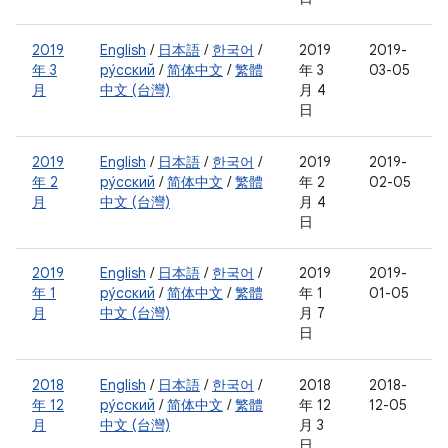
2019
English
/
日本語
/
한국어
/
2019
2019-
年 3
ру́сский
/
简体中文
/
繁體
年 3
03-05
月
中文 (台灣)
月 4
日
2019
English
/
日本語
/
한국어
/
2019
2019-
年 2
ру́сский
/
简体中文
/
繁體
年 2
02-05
月
中文 (台灣)
月 4
日
2019
English
/
日本語
/
한국어
/
2019
2019-
年 1
ру́сский
/
简体中文
/
繁體
年 1
01-05
月
中文 (台灣)
月 7
日
2018
English
/
日本語
/
한국어
/
2018
2018-
年 12
ру́сский
/
简体中文
/
繁體
年 12
12-05
月
中文 (台灣)
月 3
日