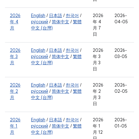
2026
English
/
日本語
/
한국어
/
2026
2026-
年 4
ру́сский
/
简体中文
/
繁體
年 4
04-05
月
中文 (台灣)
月 7
日
2026
English
/
日本語
/
한국어
/
2026
2026-
年 3
ру́сский
/
简体中文
/
繁體
年 3
03-05
月
中文 (台灣)
月 3
日
2026
English
/
日本語
/
한국어
/
2026
2026-
年 2
ру́сский
/
简体中文
/
繁體
年 2
02-05
月
中文 (台灣)
月 3
日
2026
English
/
日本語
/
한국어
/
2026
2026-
年 1
ру́сский
/
简体中文
/
繁體
年 1
01-05
月
中文 (台灣)
月 12
日