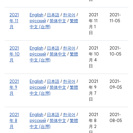
2021
English
/
日本語
/
한국어
/
2021
2021-
年 11
ру́сский
/
简体中文
/
繁體
年 11
11-05
月
中文 (台灣)
月 1
日
2021
English
/
日本語
/
한국어
/
2021
2021-
年 10
ру́сский
/
简体中文
/
繁體
年 10
10-05
月
中文 (台灣)
月 4
日
2021
English
/
日本語
/
한국어
/
2021
2021-
年 9
ру́сский
/
简体中文
/
繁體
年 9
09-05
月
中文 (台灣)
月 7
日
2021
English
/
日本語
/
한국어
/
2021
2021-
年 8
ру́сский
/
简体中文
/
繁體
年 8
08-05
月
中文 (台灣)
月 2
日