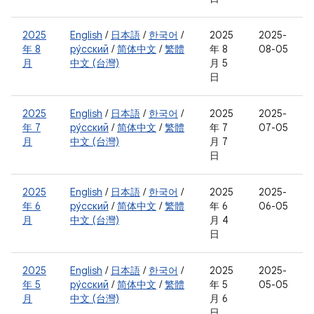
2025
English
/
日本語
/
한국어
/
2025
2025-
年 8
ру́сский
/
简体中文
/
繁體
年 8
08-05
月
中文 (台灣)
月 5
日
2025
English
/
日本語
/
한국어
/
2025
2025-
年 7
ру́сский
/
简体中文
/
繁體
年 7
07-05
月
中文 (台灣)
月 7
日
2025
English
/
日本語
/
한국어
/
2025
2025-
年 6
ру́сский
/
简体中文
/
繁體
年 6
06-05
月
中文 (台灣)
月 4
日
2025
English
/
日本語
/
한국어
/
2025
2025-
年 5
ру́сский
/
简体中文
/
繁體
年 5
05-05
月
中文 (台灣)
月 6
日