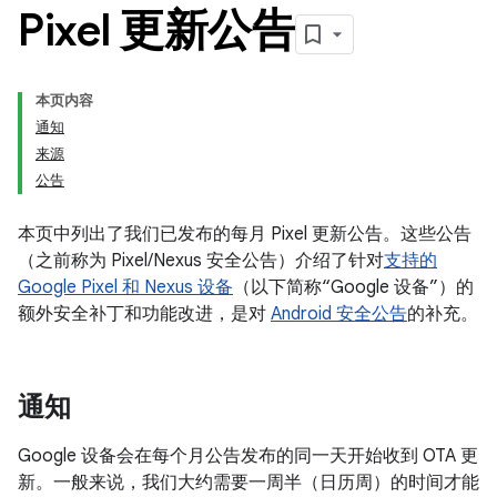
Pixel 更新公告
本页内容
通知
来源
公告
本页中列出了我们已发布的每月 Pixel 更新公告。这些公告
（之前称为 Pixel/Nexus 安全公告）介绍了针对
支持的
Google Pixel 和 Nexus 设备
（以下简称“Google 设备”）的
额外安全补丁和功能改进，是对
Android 安全公告
的补充。
通知
Google 设备会在每个月公告发布的同一天开始收到 OTA 更
新。一般来说，我们大约需要一周半（日历周）的时间才能