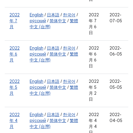
2022
English
/
日本語
/
한국어
/
2022
2022-
年 7
ру́сский
/
简体中文
/
繁體
年 7
07-05
月
中文 (台灣)
月 6
日
2022
English
/
日本語
/
한국어
/
2022
2022-
年 6
ру́сский
/
简体中文
/
繁體
年 6
06-05
月
中文 (台灣)
月 6
日
2022
English
/
日本語
/
한국어
/
2022
2022-
年 5
ру́сский
/
简体中文
/
繁體
年 5
05-05
月
中文 (台灣)
月 2
日
2022
English
/
日本語
/
한국어
/
2022
2022-
年 4
ру́сский
/
简体中文
/
繁體
年 4
04-05
月
中文 (台灣)
月 4
日