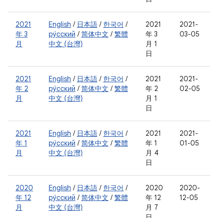
2021
English
/
日本語
/
한국어
/
2021
2021-
年 3
ру́сский
/
简体中文
/
繁體
年 3
03-05
月
中文 (台灣)
月 1
日
2021
English
/
日本語
/
한국어
/
2021
2021-
年 2
ру́сский
/
简体中文
/
繁體
年 2
02-05
月
中文 (台灣)
月 1
日
2021
English
/
日本語
/
한국어
/
2021
2021-
年 1
ру́сский
/
简体中文
/
繁體
年 1
01-05
月
中文 (台灣)
月 4
日
2020
English
/
日本語
/
한국어
/
2020
2020-
年 12
ру́сский
/
简体中文
/
繁體
年 12
12-05
月
中文 (台灣)
月 7
日