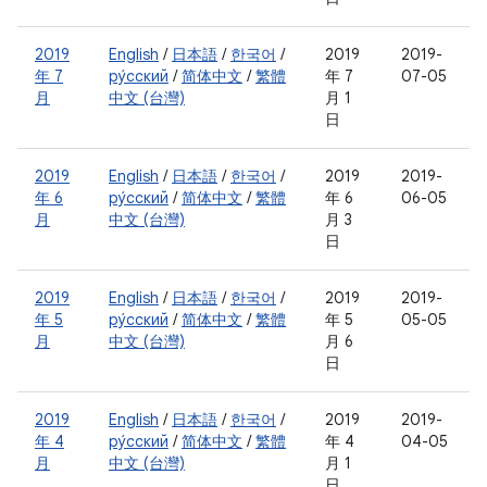
2019
English
/
日本語
/
한국어
/
2019
2019-
年 7
ру́сский
/
简体中文
/
繁體
年 7
07-05
月
中文 (台灣)
月 1
日
2019
English
/
日本語
/
한국어
/
2019
2019-
年 6
ру́сский
/
简体中文
/
繁體
年 6
06-05
月
中文 (台灣)
月 3
日
2019
English
/
日本語
/
한국어
/
2019
2019-
年 5
ру́сский
/
简体中文
/
繁體
年 5
05-05
月
中文 (台灣)
月 6
日
2019
English
/
日本語
/
한국어
/
2019
2019-
年 4
ру́сский
/
简体中文
/
繁體
年 4
04-05
月
中文 (台灣)
月 1
日