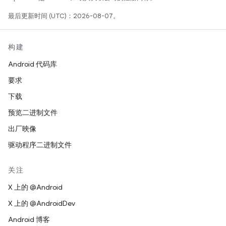
最后更新时间 (UTC)：2026-08-07。
构建
Android 代码库
要求
下载
预览二进制文件
出厂映像
驱动程序二进制文件
关注
X 上的 @Android
X 上的 @AndroidDev
Android 博客