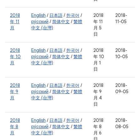
2018
English
/
日本語
/
한국어
/
2018
2018-
年 11
ру́сский
/
简体中文
/
繁體
年 11
11-05
月
中文 (台灣)
月 5
日
2018
English
/
日本語
/
한국어
/
2018
2018-
年 10
ру́сский
/
简体中文
/
繁體
年 10
10-05
月
中文 (台灣)
月 1
日
2018
English
/
日本語
/
한국어
/
2018
2018-
年 9
ру́сский
/
简体中文
/
繁體
年 9
09-05
月
中文 (台灣)
月 4
日
2018
English
/
日本語
/
한국어
/
2018
2018-
年 8
ру́сский
/
简体中文
/
繁體
年 8
08-05
月
中文 (台灣)
月 6
日