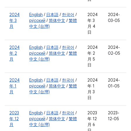
2024
English
/
日本語
/
한국어
/
2024
2024-
年 3
ру́сский
/
简体中文
/
繁體
年 3
03-05
月
中文 (台灣)
月 4
日
2024
English
/
日本語
/
한국어
/
2024
2024-
年 2
ру́сский
/
简体中文
/
繁體
年 2
02-05
月
中文 (台灣)
月 5
日
2024
English
/
日本語
/
한국어
/
2024
2024-
年 1
ру́сский
/
简体中文
/
繁體
年 1
01-05
月
中文 (台灣)
月 3
日
2023
English
/
日本語
/
한국어
/
2023
2023-
年 12
ру́сский
/
简体中文
/
繁體
年 12
12-05
月
中文 (台灣)
月 6
日