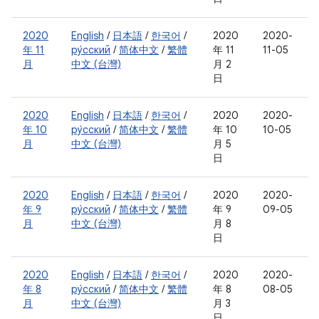
2020
English
/
日本語
/
한국어
/
2020
2020-
年 11
ру́сский
/
简体中文
/
繁體
年 11
11-05
月
中文 (台灣)
月 2
日
2020
English
/
日本語
/
한국어
/
2020
2020-
年 10
ру́сский
/
简体中文
/
繁體
年 10
10-05
月
中文 (台灣)
月 5
日
2020
English
/
日本語
/
한국어
/
2020
2020-
年 9
ру́сский
/
简体中文
/
繁體
年 9
09-05
月
中文 (台灣)
月 8
日
2020
English
/
日本語
/
한국어
/
2020
2020-
年 8
ру́сский
/
简体中文
/
繁體
年 8
08-05
月
中文 (台灣)
月 3
日