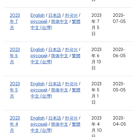
2023
English
/
日本語
/
한국어
/
2023
2023-
年 7
ру́сский
/
简体中文
/
繁體
年 7
07-05
月
中文 (台灣)
月 5
日
2023
English
/
日本語
/
한국어
/
2023
2023-
年 6
ру́сский
/
简体中文
/
繁體
年 6
06-05
月
中文 (台灣)
月 13
日
2023
English
/
日本語
/
한국어
/
2023
2023-
年 5
ру́сский
/
简体中文
/
繁體
年 5
05-05
月
中文 (台灣)
月 1
日
2023
English
/
日本語
/
한국어
/
2023
2023-
年 4
ру́сский
/
简体中文
/
繁體
年 4
04-05
月
中文 (台灣)
月 10
日