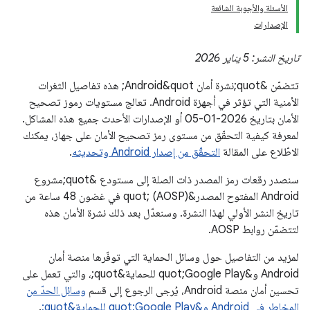
الأسئلة والأجوبة الشائعة
الإصدارات
تاريخ النشر: 5 يناير 2026
تتضمّن &quot;نشرة أمان Android&quot; هذه تفاصيل الثغرات
الأمنية التي تؤثر في أجهزة Android. تعالج مستويات رموز تصحيح
الأمان بتاريخ 2026-01-05 أو الإصدارات الأحدث جميع هذه المشاكل.
لمعرفة كيفية التحقّق من مستوى رمز تصحيح الأمان على جهاز، يمكنك
الاطّلاع على المقالة
التحقّق من إصدار Android وتحديثه
.
سنصدر رقعات رمز المصدر ذات الصلة إلى مستودع &quot;مشروع
Android المفتوح المصدر&quot; (AOSP) في غضون 48 ساعة من
تاريخ النشر الأولي لهذا النشرة. وسنعدّل بعد ذلك نشرة الأمان هذه
لتتضمّن روابط AOSP.
لمزيد من التفاصيل حول وسائل الحماية التي توفّرها منصة أمان
Android و&quot;Google Play للحماية&quot;، والتي تعمل على
تحسين أمان منصة Android، يُرجى الرجوع إلى قسم
وسائل الحدّ من
المخاطر في Android و&quot;Google Play للحماية&quot;
.