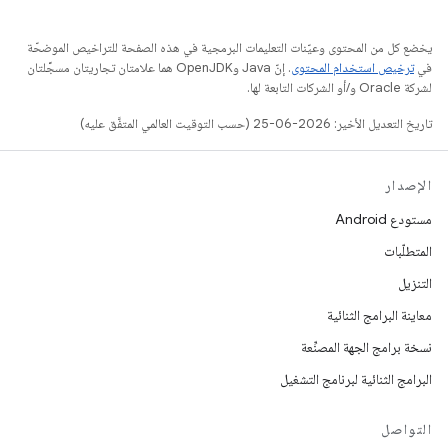
يخضع كل من المحتوى وعيّنات التعليمات البرمجية في هذه الصفحة للتراخيص الموضحّة
في
ترخيص استخدام المحتوى
. إنّ Java وOpenJDK هما علامتان تجاريتان مسجَّلتان
لشركة Oracle و/أو الشركات التابعة لها.
تاريخ التعديل الأخير: 2026-06-25 (حسب التوقيت العالمي المتفَّق عليه)
الإصدار
مستودع Android
المتطلّبات
التنزيل
معاينة البرامج الثنائية
نسخة برامج الجهة المصنِّعة
البرامج الثنائية لبرنامج التشغيل
التواصل