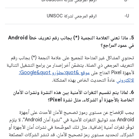
U-
الرقم المرجعي لشركة UNISOC
‫5. ماذا تعني العلامة النجمية (*) بجانب رقم تعريف خطأ Android
في عمود
المراجع
؟
تحتوي المشاكل غير المتاحة للجميع على علامة النجمة (*) بجانب رقم
التعريف المرجعي ذي الصلة. يتضمّن آخر إصدار من برامج التشغيل الثنائية
لأجهزة Pixel المتاح على
موقع &quot;مطوّرو Google&quot;
الإلكتروني
عادةً التحديث الخاص بهذه المشكلة.
‫6. لماذا يتم تقسيم الثغرات الأمنية بين هذه النشرة ونشرات الأمان
الخاصة بالأجهزة أو الشركاء، مثل نشرة Pixel؟
يجب الإفصاح عن مستوى رموز تصحيح الأمان الأحدث على أجهزة
Android عند توثيق الثغرات الأمنية في "نشرة أمان Android". لا يلزم
توفّر ثغرات أمنية إضافية، مثل تلك الموضّحة في نشرات أمان الأجهزة أو
الشركاء، لتحديد مستوى رمز تصحيح الأمان. قد تنشر الشركات المصنّعة