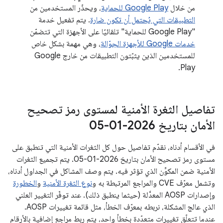
من خلال
Google Play للحماية
، ويحذّر المستخدمين من
التطبيقات التي يُحتمل أن تكون ضارة
. يتم تفعيل خدمة
"Google Play للحماية" تلقائيًا على الأجهزة التي تتضمّن
خدمات Google للأجهزة الجوّالة
، وهي مهمة بشكل خاص
للمستخدمين الذين يثبّتون التطبيقات من خارج Google
Play.
تفاصيل الثغرة الأمنية لمستوى رمز تصحيح
الأمان بتاريخ 2026-01-05
في الأقسام أدناه، نقدّم تفاصيل حول كل الثغرات الأمنية التي تنطبق على
مستوى رمز تصحيح الأمان بتاريخ 2026-01-05. يتم تجميع الثغرات
الأمنية ضمن المكوِّن الذي تؤثر فيه. يتم وصف المشاكل في الجداول أدناه،
وتشمل معرّف CVE والمراجع المرتبطة به و
نوع الثغرة الأمنية
و
الخطورة
وإصدارات AOSP المعدَّلة (حيثما ينطبق ذلك). عند توفّر التغيير العلني
الذي عالج المشكلة، نربطه بمعرّف الخطأ، مثل قائمة تغييرات AOSP.
عندما تتعلّق تغييرات متعدّدة بخطأ واحد، يتم ربط مراجع إضافية بالأرقام