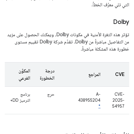
التي تلي معرّف الخطأ.
Dolby
تؤثر هذه الثغرة الأمنية في مكونات Dolby، ويمكنك الحصول على مزيد
من التفاصيل مباشرةً من Dolby. تقدّم شركة Dolby تقييم مستوى
خطورة هذه المشكلة مباشرةً.
درجة
المكوّن
CVE
المراجع
الخطورة
الفرعي
CVE-
A-
حرِج
برنامج
2025-
438955204
الترميز DD+
*
54957