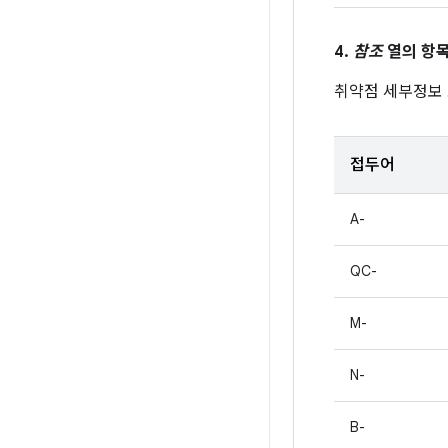
4.
참조
열의 항목
취약점 세부정보
접두어
A-
QC-
M-
N-
B-