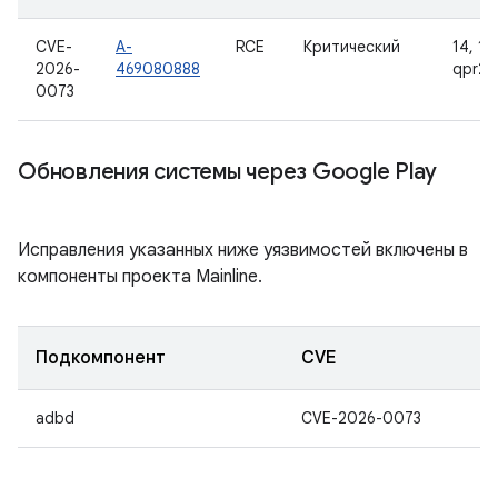
CVE-
A-
RCE
Критический
14, 15,
2026-
469080888
qpr2
0073
Обновления системы через Google Play
Исправления указанных ниже уязвимостей включены в
компоненты проекта Mainline.
Подкомпонент
CVE
adbd
CVE-2026-0073