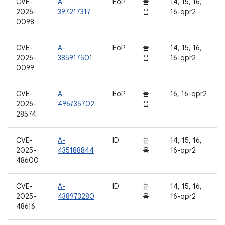
CVE-
A-
EoP
높
14, 15, 16,
2026-
397217317
음
16-qpr2
0098
CVE-
A-
EoP
높
14, 15, 16,
2026-
385917501
음
16-qpr2
0099
CVE-
A-
EoP
높
16, 16-qpr2
2026-
496735702
음
28574
CVE-
A-
ID
높
14, 15, 16,
2025-
435188844
음
16-qpr2
48600
CVE-
A-
ID
높
14, 15, 16,
2025-
438973280
음
16-qpr2
48616