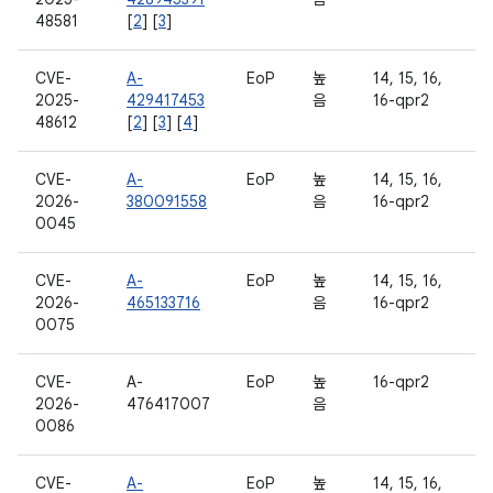
48581
[
2
] [
3
]
CVE-
A-
EoP
높
14, 15, 16,
2025-
429417453
음
16-qpr2
48612
[
2
] [
3
] [
4
]
CVE-
A-
EoP
높
14, 15, 16,
2026-
380091558
음
16-qpr2
0045
CVE-
A-
EoP
높
14, 15, 16,
2026-
465133716
음
16-qpr2
0075
CVE-
A-
EoP
높
16-qpr2
2026-
476417007
음
0086
CVE-
A-
EoP
높
14, 15, 16,