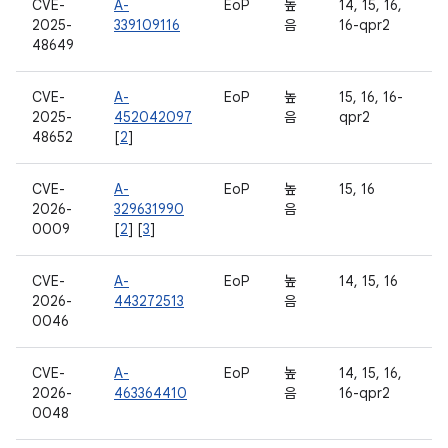
CVE-
A-
EoP
높
14, 15, 16,
2025-
339109116
음
16-qpr2
48649
CVE-
A-
EoP
높
15, 16, 16-
2025-
452042097
음
qpr2
48652
[
2
]
CVE-
A-
EoP
높
15, 16
2026-
329631990
음
0009
[
2
] [
3
]
CVE-
A-
EoP
높
14, 15, 16
2026-
443272513
음
0046
CVE-
A-
EoP
높
14, 15, 16,
2026-
463364410
음
16-qpr2
0048