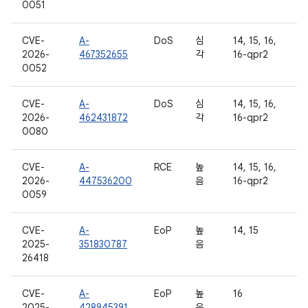
0051
CVE-
A-
DoS
심
14, 15, 16,
2026-
467352655
각
16-qpr2
0052
CVE-
A-
DoS
심
14, 15, 16,
2026-
462431872
각
16-qpr2
0080
CVE-
A-
RCE
높
14, 15, 16,
2026-
447536200
음
16-qpr2
0059
CVE-
A-
EoP
높
14, 15
2025-
351830787
음
26418
CVE-
A-
EoP
높
16
2025-
428945391
음