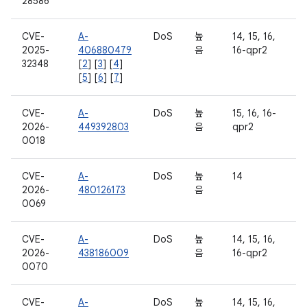
28586
CVE-
A-
DoS
높
14, 15, 16,
2025-
406880479
음
16-qpr2
32348
[
2
] [
3
] [
4
]
[
5
] [
6
] [
7
]
CVE-
A-
DoS
높
15, 16, 16-
2026-
449392803
음
qpr2
0018
CVE-
A-
DoS
높
14
2026-
480126173
음
0069
CVE-
A-
DoS
높
14, 15, 16,
2026-
438186009
음
16-qpr2
0070
CVE-
A-
DoS
높
14, 15, 16,