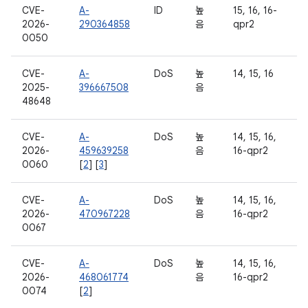
CVE-
A-
ID
높
15, 16, 16-
2026-
290364858
음
qpr2
0050
CVE-
A-
DoS
높
14, 15, 16
2025-
396667508
음
48648
CVE-
A-
DoS
높
14, 15, 16,
2026-
459639258
음
16-qpr2
0060
[
2
] [
3
]
CVE-
A-
DoS
높
14, 15, 16,
2026-
470967228
음
16-qpr2
0067
CVE-
A-
DoS
높
14, 15, 16,
2026-
468061774
음
16-qpr2
0074
[
2
]