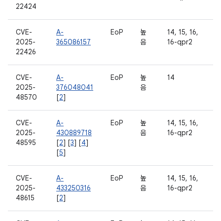
22424
CVE-
A-
EoP
높
14, 15, 16,
2025-
365086157
음
16-qpr2
22426
CVE-
A-
EoP
높
14
2025-
376048041
음
48570
[
2
]
CVE-
A-
EoP
높
14, 15, 16,
2025-
430889718
음
16-qpr2
48595
[
2
] [
3
] [
4
]
[
5
]
CVE-
A-
EoP
높
14, 15, 16,
2025-
433250316
음
16-qpr2
48615
[
2
]