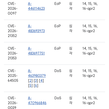
CVE-
A-
EoP
심
14, 15, 16,
2026-
446114623
각
16-qpr2
0097
CVE-
A-
EoP
심
14, 15, 16,
2026-
483693973
각
16-qpr2
21352
CVE-
A-
EoP
심
14, 15, 16,
2026-
483697751
각
16-qpr2
21353
CVE-
A-
DoS
심
14, 15, 16,
2025-
463980379
각
16-qpr2
64505
[
2
] [
3
] [
4
]
[
5
] [
6
]
CVE-
A-
DoS
심
14, 15, 16,
2026-
470966846
각
16-qpr2
0039