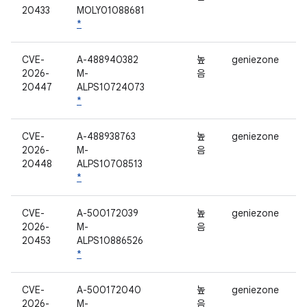
20433
MOLY01088681
*
CVE-
A-488940382
높
geniezone
2026-
M-
음
20447
ALPS10724073
*
CVE-
A-488938763
높
geniezone
2026-
M-
음
20448
ALPS10708513
*
CVE-
A-500172039
높
geniezone
2026-
M-
음
20453
ALPS10886526
*
CVE-
A-500172040
높
geniezone
2026-
M-
음