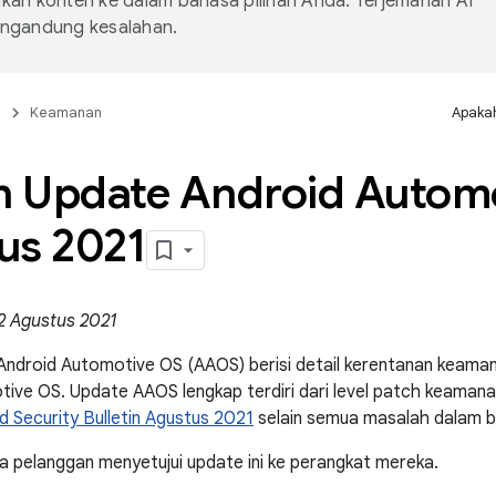
an konten ke dalam bahasa pilihan Anda. Terjemahan AI
ngandung kesalahan.
n
Keamanan
Apakah
in Update Android Auto
us 2021
2 Agustus 2021
 Android Automotive OS (AAOS) berisi detail kerentanan keam
ive OS. Update AAOS lengkap terdiri dari level patch keaman
d Security Bulletin Agustus 2021
selain semua masalah dalam bul
 pelanggan menyetujui update ini ke perangkat mereka.