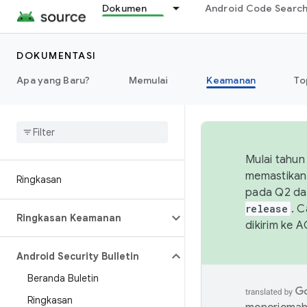
Dokumen
Android Code Searc
DOKUMENTASI
Apa yang Baru?
Memulai
Keamanan
To
Mulai tahun
memastikan 
Ringkasan
pada Q2 da
release
. 
Ringkasan Keamanan
dikirim ke 
Android Security Bulletin
Beranda Buletin
Ringkasan