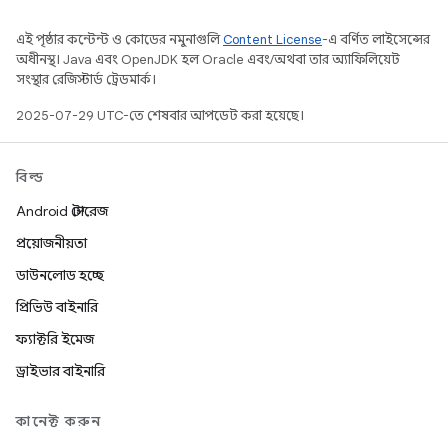
এই পৃষ্ঠার কন্টেন্ট ও কোডের নমুনাগুলি
Content License
-এ বর্ণিত লাইসেন্সের
অধীনস্থ। Java এবং OpenJDK হল Oracle এবং/অথবা তার অ্যাফিলিয়েট
সংস্থার রেজিস্টার্ড ট্রেডমার্ক।
2025-07-29 UTC-তে শেষবার আপডেট করা হয়েছে।
বিল্ড
Android স্টোরেজ
প্রয়োজনীয়তা
ডাউনলোড হচ্ছে
প্রিভিউ বাইনারি
ফ্যাক্টরি ইমেজ
ড্রাইভার বাইনারি
কানেক্ট করুন