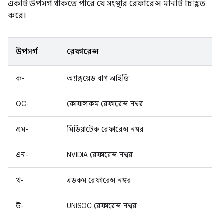
একটি উপসর্গ থাকতে পারে যে সংস্থার রেফারেন্স মানটি চিহ্নিত
করে।
উপসর্গ
রেফারেন্স
ক-
অ্যান্ড্রয়েড বাগ আইডি
QC-
কোয়ালকম রেফারেন্স নম্বর
এম-
মিডিয়াটেক রেফারেন্স নম্বর
এন-
NVIDIA রেফারেন্স নম্বর
খ-
ব্রডকম রেফারেন্স নম্বর
উ-
UNISOC রেফারেন্স নম্বর