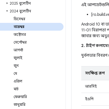
2025 বুলেটিন
এই আপডেটগুলি অন্
2024 বুলেটিন
[ro.build.
ডিসেম্বর
Android 10 বা ত
নভেম্বর
11-01 নিরাপত্তা
অক্টোবর
জানার জন্য অনুগ
সেপ্টেম্বর
2.
টাইপ
কলামের এ
আগস্ট
দুর্বলতার বিবর
জুলাই
জুন
সংক্ষিপ্ত রূপ
মে
এপ্রিল
আরসিই
মার্চ
ফেব্রুয়ারি
ইওপি
জানুয়ারি