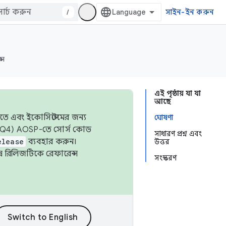
/
সাইন-ইন করুন
্স
এই পৃষ্ঠায় যা যা
আছে
তে এবং ইকোসিস্টেমের জন্য
ঘোষণা
 এবং Q4) AOSP-তে সোর্স কোড
সাধারণ প্রশ্ন এবং
elease
ব্যবহার করুন।
উত্তর
শেষ রিলিজটিকে রেফারেন্স
সংস্করণ