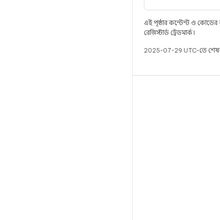
এই পৃষ্ঠার কন্টেন্ট ও কোডের
রেজিস্টার্ড ট্রেডমার্ক।
2025-07-29 UTC-তে শেষব
বিল্ড
Android স্টোরেজ
প্রয়োজনীয়তা
ডাউনলোড হচ্ছে
প্রিভিউ বাইনারি
ফ্যাক্টরি ইমেজ
ড্রাইভার বাইনারি