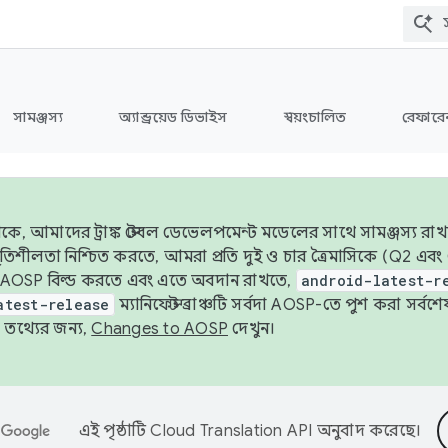
সামঞ্জস্য
অ্যান্ড্রয়েড ডিভাইস
স্বয়ংচালিত
রেফারেন
ে, আমাদের ট্রাঙ্ক স্টেবল ডেভেলপমেন্ট মডেলের সাথে সামঞ্জস্য রাখ
র স্থিতিশীলতা নিশ্চিত করতে, আমরা প্রতি দুই ও চার ত্রৈমাসিকে (Q2
 AOSP বিল্ড করতে এবং এতে অবদান রাখতে,
android-latest-r
atest-release
ম্যানিফেস্ট ব্রাঞ্চটি সর্বদা AOSP-তে পুশ করা সর্ব
তথ্যের জন্য,
Changes to AOSP
দেখুন।
এই পৃষ্ঠাটি
Cloud Translation API
অনুবাদ করেছে।