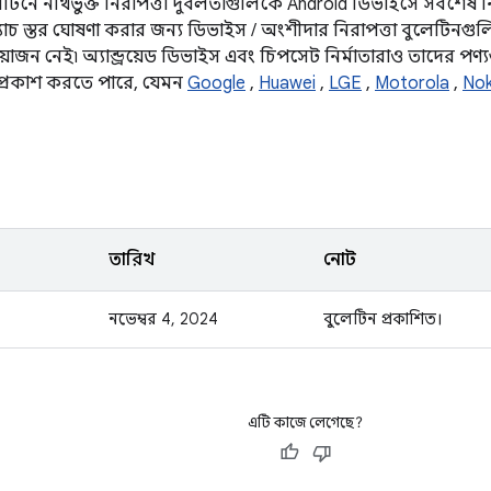
েটিনে নথিভুক্ত নিরাপত্তা দুর্বলতাগুলিকে Android ডিভাইসে সর্বশেষ ন
্যাচ স্তর ঘোষণা করার জন্য ডিভাইস / অংশীদার নিরাপত্তা বুলেটিনগুলি
য়োজন নেই৷ অ্যান্ড্রয়েড ডিভাইস এবং চিপসেট নির্মাতারাও তাদের পণ্যগু
 প্রকাশ করতে পারে, যেমন
Google
,
Huawei
,
LGE
,
Motorola
,
Nok
তারিখ
নোট
নভেম্বর 4, 2024
বুলেটিন প্রকাশিত।
এটি কাজে লেগেছে?