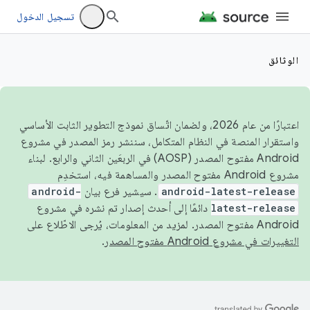
تسجيل الدخول
الوثائق
اعتبارًا من عام 2026، ولضمان اتّساق نموذج التطوير الثابت الأساسي
واستقرار المنصة في النظام المتكامل، سننشر رمز المصدر في مشروع
Android مفتوح المصدر (AOSP) في الربعَين الثاني والرابع. لبناء
مشروع Android مفتوح المصدر والمساهمة فيه، استخدِم
android-latest-release
. سيشير فرع بيان
android-
latest-release
دائمًا إلى أحدث إصدار تم نشره في مشروع
Android مفتوح المصدر. لمزيد من المعلومات، يُرجى الاطّلاع على
التغييرات في مشروع Android مفتوح المصدر
.