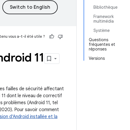
Bibliothèque
Framework
multimédia
Système
enu vous a-t-il été utile ?
Questions
fréquentes et
réponses
ndroid 11
Versions
s failles de sécurité affectant
 11 dont le niveau de correctif
s problèmes (Android 11, tel
9/2020). Pour savoir comment
rsion d'Android installée et la