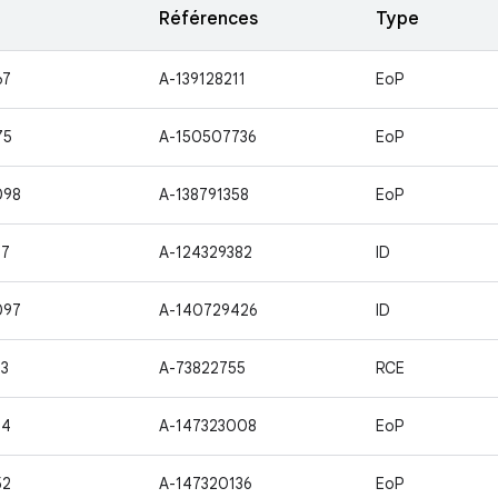
Références
Type
67
A-139128211
EoP
75
A-150507736
EoP
098
A-138791358
EoP
37
A-124329382
ID
097
A-140729426
ID
3
A-73822755
RCE
34
A-147323008
EoP
52
A-147320136
EoP