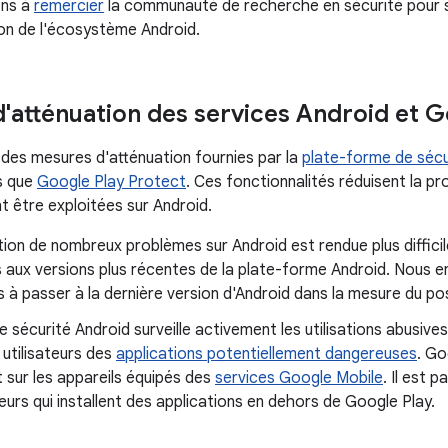
ons à
remercier
la communauté de recherche en sécurité pour sa
ion de l'écosystème Android.
'atténuation des services Android et 
 des mesures d'atténuation fournies par la
plate-forme de sécu
es que
Google Play Protect
. Ces fonctionnalités réduisent la pro
t être exploitées sur Android.
tion de nombreux problèmes sur Android est rendue plus difficil
 aux versions plus récentes de la plate-forme Android. Nous 
rs à passer à la dernière version d'Android dans la mesure du pos
e sécurité Android surveille activement les utilisations abusive
s utilisateurs des
applications potentiellement dangereuses
. Go
 sur les appareils équipés des
services Google Mobile
. Il est 
ateurs qui installent des applications en dehors de Google Play.