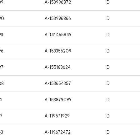
89
A-153996872
ID
90
A-153996866
ID
93
A-141455849
ID
96
A-153356209
ID
97
A-155183624
ID
08
A-153654357
ID
2
A-153879099
ID
7
A-119671929
ID
43
A-119672472
ID