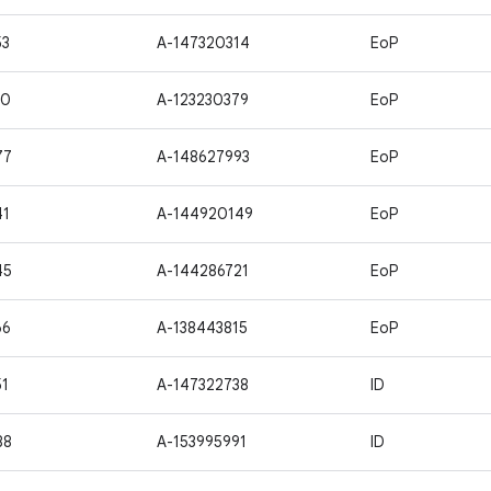
53
A-147320314
EoP
30
A-123230379
EoP
77
A-148627993
EoP
41
A-144920149
EoP
45
A-144286721
EoP
66
A-138443815
EoP
51
A-147322738
ID
88
A-153995991
ID