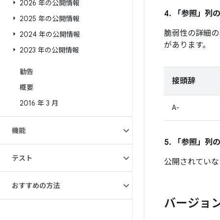
2026 年の公開情報
4. 「参照」
列
2025 年の公開情報
脆弱性の詳細の
2024 年の公開情報
があります。
2023 年の公開情報
勧告
接頭辞
概要
2016 年 3 月
A-
機能
5. 「参照」
列の
テスト
公開されていない
おすすめの方法
バージョ