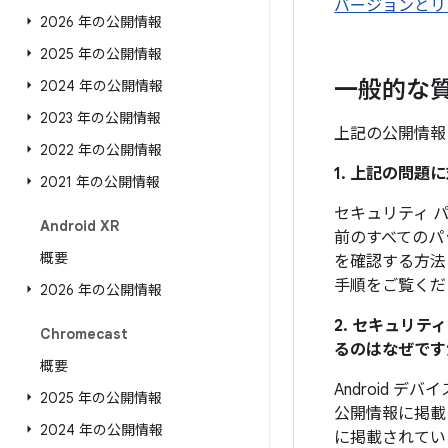
バージョンとリ
2026 年の公開情報
2025 年の公開情報
一般的な
2024 年の公開情報
2023 年の公開情報
上記の公開情報
2022 年の公開情報
1. 上記の問
2021 年の公開情報
セキュリティ パ
Android XR
前のすべてのパ
概要
を確認する方法
手順をご覧くだ
2026 年の公開情報
2. セキュリ
Chromecast
るのはなぜです
概要
Android 
2025 年の公開情報
公開情報に掲載
2024 年の公開情報
に掲載されてい