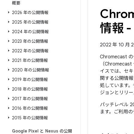
概要
Chr
2026 年の公開情報
2025 年の公開情報
情報 - 
2024 年の公開情報
2023 年の公開情報
2022 年 10 月
2022 年の公開情報
Chromeca
2021 年の公開情報
（Chromec
2020 年の公開情報
イスでは、セキュリ
関する公開情報
2019 年の公開情報
処しています。デ
2018 年の公開情報
ジョンとリリー
2017 年の公開情報
パッチレベル 2
2016 年の公開情報
ます。ご利用の
2015 年の公開情報
Google Pixel と Nexus の公開