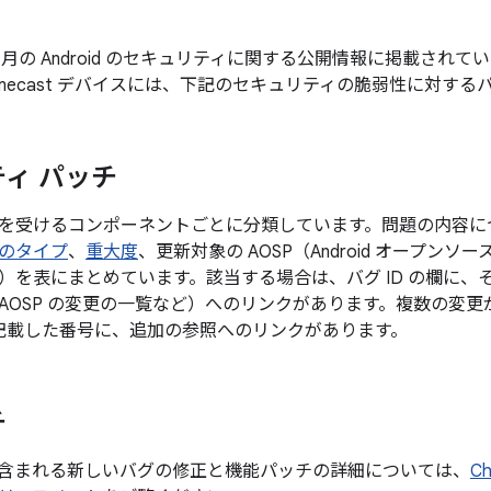
年 7 月の Android のセキュリティに関する公開情報に掲載さ
omecast デバイスには、下記のセキュリティの脆弱性に対す
ィ パッチ
を受けるコンポーネントごとに分類しています。問題の内容に
のタイプ
、
重大度
、更新対象の AOSP（Android オープン
）を表にまとめています。該当する場合は、バグ ID の欄に、
AOSP の変更の一覧など）へのリンクがあります。複数の変
後に記載した番号に、追加の参照へのリンクがあります。
チ
含まれる新しいバグの修正と機能パッチの詳細については、
C