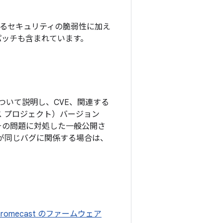
れているセキュリティの脆弱性に加え
るパッチも含まれています。
ついて説明し、CVE、関連する
ソース プロジェクト）バージョン
その問題に対処した一般公開さ
更が同じバグに関係する場合は、
hromecast のファームウェア