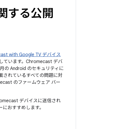
に関する公開
t with Google TV デバイス
います。Chromecast デバ
月の Android のセキュリティに
載されているすべての問題に対
ast のファームウェア バー
omecast デバイスに送信され
ーにおすすめします。