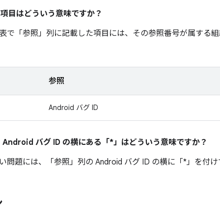
の項目はどういう意味ですか？
表で「参照」
列に記載した項目には、その参照番号が属する組
参照
Android バグ ID
 Android バグ ID の横にある「*」はどういう意味ですか？
問題には、「参照」列の Android バグ ID の横に「*」を付
ン