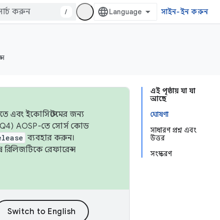
/
সাইন-ইন করুন
্স
এই পৃষ্ঠায় যা যা
আছে
তে এবং ইকোসিস্টেমের জন্য
ঘোষণা
 এবং Q4) AOSP-তে সোর্স কোড
সাধারণ প্রশ্ন এবং
elease
ব্যবহার করুন।
উত্তর
শেষ রিলিজটিকে রেফারেন্স
সংস্করণ