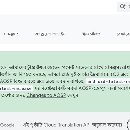
সামঞ্জস্য
অ্যান্ড্রয়েড ডিভাইস
স্বয়ংচালিত
রেফারেন
ে, আমাদের ট্রাঙ্ক স্টেবল ডেভেলপমেন্ট মডেলের সাথে সামঞ্জস্য রাখ
র স্থিতিশীলতা নিশ্চিত করতে, আমরা প্রতি দুই ও চার ত্রৈমাসিকে (Q2
 AOSP বিল্ড করতে এবং এতে অবদান রাখতে,
android-latest-r
atest-release
ম্যানিফেস্ট ব্রাঞ্চটি সর্বদা AOSP-তে পুশ করা সর্ব
তথ্যের জন্য,
Changes to AOSP
দেখুন।
এই পৃষ্ঠাটি
Cloud Translation API
অনুবাদ করেছে।