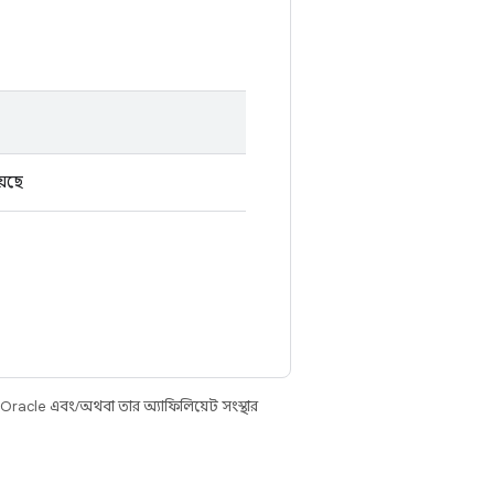
়েছে
 Oracle এবং/অথবা তার অ্যাফিলিয়েট সংস্থার