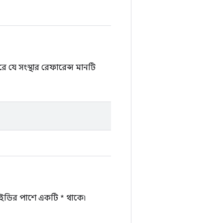
 যে সংস্থার রেফারেন্স মানটি
ডির পাশে একটি * থাকে৷