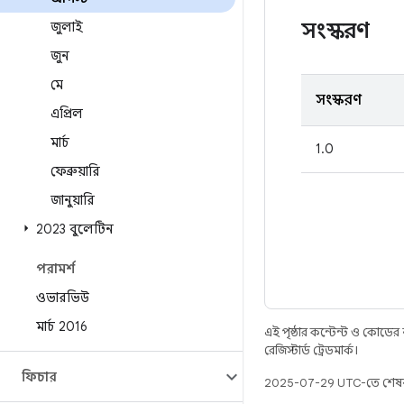
সংস্করণ
জুলাই
জুন
মে
সংস্করণ
এপ্রিল
মার্চ
1.0
ফেব্রুয়ারি
জানুয়ারি
2023 বুলেটিন
পরামর্শ
ওভারভিউ
মার্চ 2016
এই পৃষ্ঠার কন্টেন্ট ও কোডের
রেজিস্টার্ড ট্রেডমার্ক।
ফিচার
2025-07-29 UTC-তে শেষব