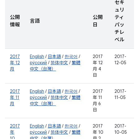
セキ
ュリ
公開
公開
ティ
言語
情報
日
パッ
チレ
ベル
2017
English
/
日本語
/
한국어
/
2017
2017-
年 12
ру́сский
/
简体中文
/
繁體
年 12
12-05
月
中文（台灣）
月 4
日
2017
English
/
日本語
/
한국어
/
2017
2017-
年 11
ру́сский
/
简体中文
/
繁體
年 11
11-05
月
中文（台灣）
月 6
日
2017
English
/
日本語
/
한국어
/
2017
2017-
年
ру́сский
/
简体中文
/
繁體
年 10
10-05
10
中文（台灣）
月 2