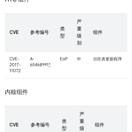
严
类
重
CVE
参考编号
组件
型
级
别
CVE-
A-
EoP
中
分区表更新程序
2017-
65468991
*
11072
内核组件
严
类
重
CVE
参考编号
组件
型
级