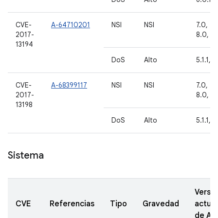
CVE-
A-64710201
NSI
NSI
7.0, 7.1
2017-
8.0, 8.
13194
DoS
Alto
5.1.1, 6
CVE-
A-68399117
NSI
NSI
7.0, 7.1
2017-
8.0, 8.
13198
DoS
Alto
5.1.1, 6
Sistema
Versi
CVE
Referencias
Tipo
Gravedad
actual
de A