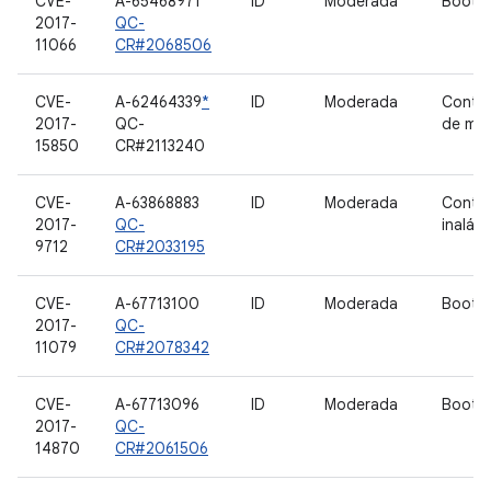
CVE-
A-65468971
ID
Moderada
Bootlo
2017-
QC-
11066
CR#2068506
CVE-
A-62464339
*
ID
Moderada
Contro
2017-
QC-
de mic
15850
CR#2113240
CVE-
A-63868883
ID
Moderada
Contro
2017-
QC-
inalám
9712
CR#2033195
CVE-
A-67713100
ID
Moderada
Bootlo
2017-
QC-
11079
CR#2078342
CVE-
A-67713096
ID
Moderada
Bootlo
2017-
QC-
14870
CR#2061506