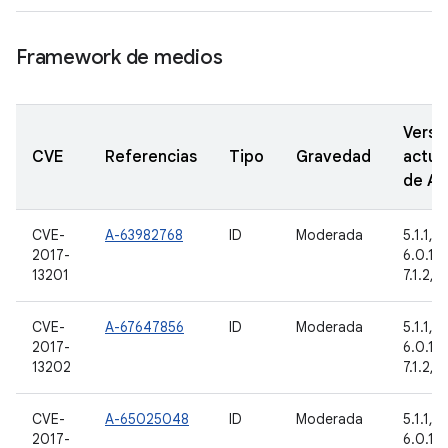
Framework de medios
Versi
CVE
Referencias
Tipo
Gravedad
actua
de A
CVE-
A-63982768
ID
Moderada
5.1.1, 6
2017-
6.0.1, 7
13201
7.1.2, 8
CVE-
A-67647856
ID
Moderada
5.1.1, 6
2017-
6.0.1, 7
13202
7.1.2, 8
CVE-
A-65025048
ID
Moderada
5.1.1, 6
2017-
6.0.1, 7