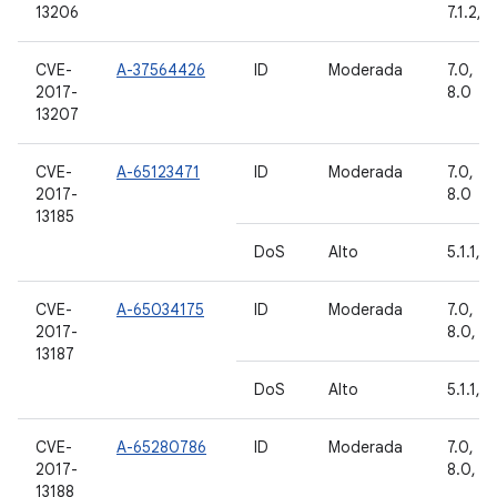
13206
7.1.2, 8
CVE-
A-37564426
ID
Moderada
7.0, 7.1
2017-
8.0
13207
CVE-
A-65123471
ID
Moderada
7.0, 7.1
2017-
8.0
13185
DoS
Alto
5.1.1, 6
CVE-
A-65034175
ID
Moderada
7.0, 7.1
2017-
8.0, 8.
13187
DoS
Alto
5.1.1, 6
CVE-
A-65280786
ID
Moderada
7.0, 7.1
2017-
8.0, 8.
13188