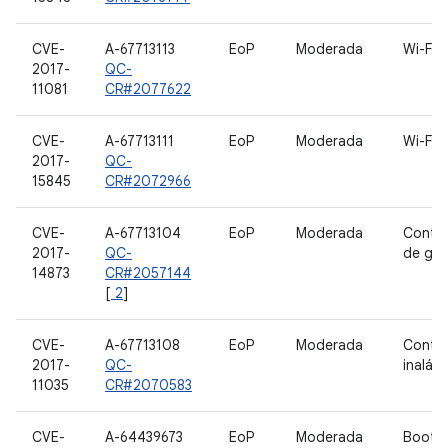
CVE-
A-67713113
EoP
Moderada
Wi-Fi
2017-
QC-
11081
CR#2077622
CVE-
A-67713111
EoP
Moderada
Wi-Fi
2017-
QC-
15845
CR#2072966
CVE-
A-67713104
EoP
Moderada
Contro
2017-
QC-
de grá
14873
CR#2057144
[
2
]
CVE-
A-67713108
EoP
Moderada
Contro
2017-
QC-
inalám
11035
CR#2070583
CVE-
A-64439673
EoP
Moderada
Bootlo