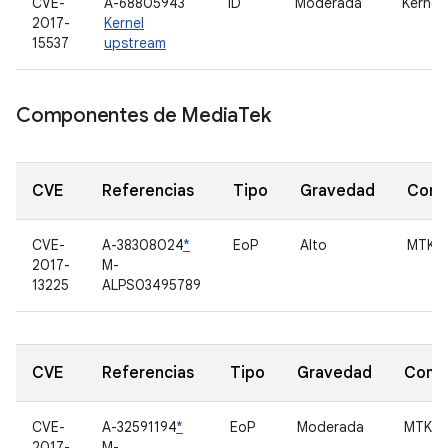
CVE-
A-68805943
ID
Moderada
Kernel
2017-
Kernel
15537
upstream
Componentes de Media
Tek
CVE
Referencias
Tipo
Gravedad
Comp
CVE-
A-38308024
*
EoP
Alto
MTK M
2017-
M-
13225
ALPS03495789
CVE
Referencias
Tipo
Gravedad
Comp
CVE-
A-32591194
*
EoP
Moderada
MTK
2017-
M-