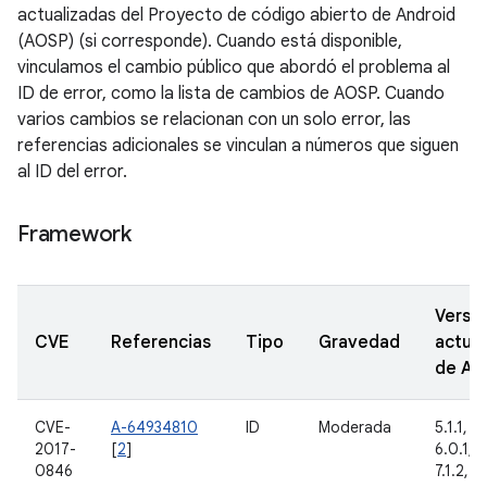
actualizadas del Proyecto de código abierto de Android
(AOSP) (si corresponde). Cuando está disponible,
vinculamos el cambio público que abordó el problema al
ID de error, como la lista de cambios de AOSP. Cuando
varios cambios se relacionan con un solo error, las
referencias adicionales se vinculan a números que siguen
al ID del error.
Framework
Versi
CVE
Referencias
Tipo
Gravedad
actual
de A
CVE-
A-64934810
ID
Moderada
5.1.1, 6
2017-
[
2
]
6.0.1, 7.
0846
7.1.2, 8