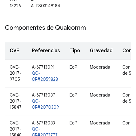
13226
ALPS03149184
Componentes de Qualcomm
CVE
Referencias
Tipo
Gravedad
Comp
CVE-
A-67713091
EoP
Moderada
Contro
2017-
QC-
de SO
9705
CR#2059828
CVE-
A-67713087
EoP
Moderada
Contro
2017-
QC-
de SO
15847
CR#2070309
CVE-
A-67713083
EoP
Moderada
Condu
2017-
QC-
15848
CR#2073777