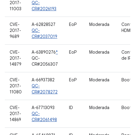
2017-
QC-
11003
CR#2026193
CVE-
A-62828527
EoP
Moderada
Contro
2017-
QC-
HDMI
9689
CR#2037019
CVE-
A-63890276
*
EoP
Moderada
Contro
2017-
QC-
de IPA
14879
CR#2056307
CVE-
A-66937382
EoP
Moderada
Bootlo
2017-
QC-
11080
CR#2078272
CVE-
A-67713093
ID
Moderada
Bootlo
2017-
QC-
14869
CR#2061498