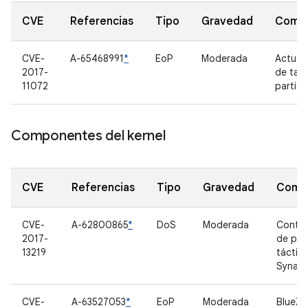
CVE
Referencias
Tipo
Gravedad
Comp
CVE-
A-65468991
*
EoP
Moderada
Actual
2017-
de tab
11072
partici
Componentes del kernel
CVE
Referencias
Tipo
Gravedad
Comp
CVE-
A-62800865
*
DoS
Moderada
Contro
2017-
de pan
13219
táctil
Synapt
CVE-
A-63527053
*
EoP
Moderada
BlueZ