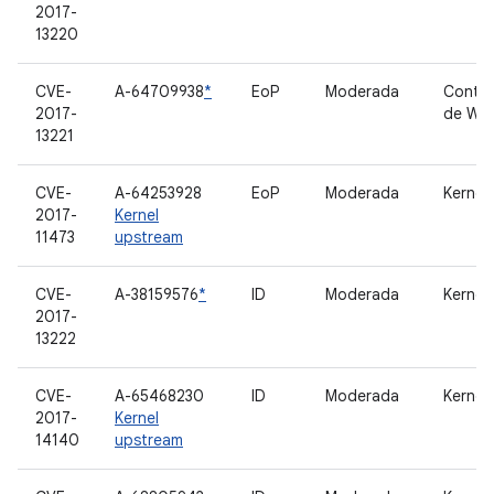
2017-
13220
CVE-
A-64709938
*
EoP
Moderada
Contro
2017-
de Wi-
13221
CVE-
A-64253928
EoP
Moderada
Kernel
2017-
Kernel
11473
upstream
CVE-
A-38159576
*
ID
Moderada
Kernel
2017-
13222
CVE-
A-65468230
ID
Moderada
Kernel
2017-
Kernel
14140
upstream