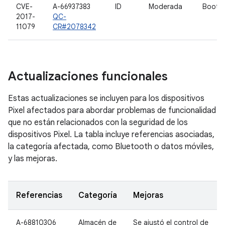
CVE-
A-66937383
ID
Moderada
Bootlo
2017-
QC-
11079
CR#2078342
Actualizaciones funcionales
Estas actualizaciones se incluyen para los dispositivos
Pixel afectados para abordar problemas de funcionalidad
que no están relacionados con la seguridad de los
dispositivos Pixel. La tabla incluye referencias asociadas,
la categoría afectada, como Bluetooth o datos móviles,
y las mejoras.
Referencias
Categoría
Mejoras
A-68810306
Almacén de
Se ajustó el control de