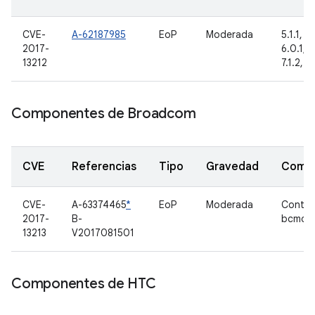
CVE-
A-62187985
EoP
Moderada
5.1.1, 6
2017-
6.0.1, 7.
13212
7.1.2, 8
Componentes de Broadcom
CVE
Referencias
Tipo
Gravedad
Comp
CVE-
A-63374465
*
EoP
Moderada
Contro
2017-
B-
bcmdh
13213
V2017081501
Componentes de HTC