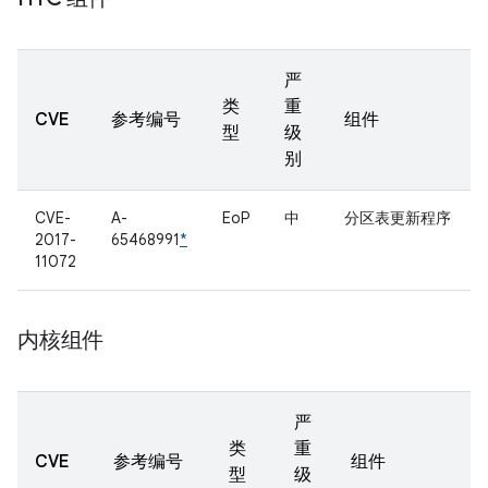
严
类
重
CVE
参考编号
组件
型
级
别
CVE-
A-
EoP
中
分区表更新程序
2017-
65468991
*
11072
内核组件
严
类
重
CVE
参考编号
组件
型
级