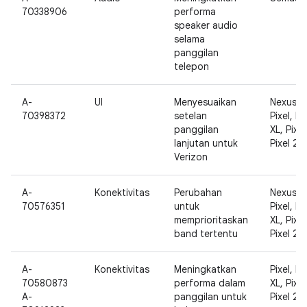
70338906
performa
speaker audio
selama
panggilan
telepon
A-
UI
Menyesuaikan
Nexus 5
70398372
setelan
Pixel, Pi
panggilan
XL, Pixel
lanjutan untuk
Pixel 2 X
Verizon
A-
Konektivitas
Perubahan
Nexus 5
70576351
untuk
Pixel, Pi
memprioritaskan
XL, Pixel
band tertentu
Pixel 2 X
A-
Konektivitas
Meningkatkan
Pixel, Pi
70580873
performa dalam
XL, Pixel
A-
panggilan untuk
Pixel 2 X