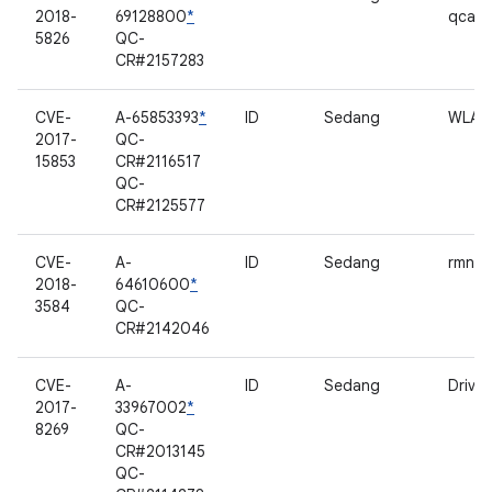
2018-
69128800
*
qcacl
5826
QC-
CR#2157283
CVE-
A-65853393
*
ID
Sedang
WLAN
2017-
QC-
15853
CR#2116517
QC-
CR#2125577
CVE-
A-
ID
Sedang
rmnet
2018-
64610600
*
3584
QC-
CR#2142046
CVE-
A-
ID
Sedang
Driver
2017-
33967002
*
8269
QC-
CR#2013145
QC-