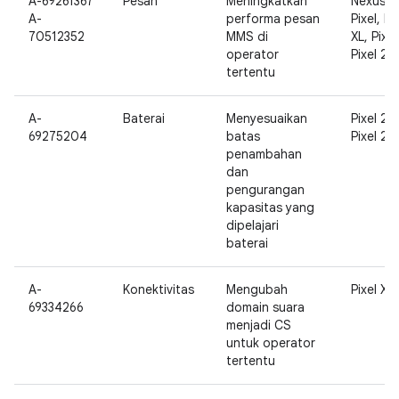
A-69261367
Pesan
Meningkatkan
Nexus 5
A-
performa pesan
Pixel, Pi
70512352
MMS di
XL, Pixel
operator
Pixel 2 X
tertentu
A-
Baterai
Menyesuaikan
Pixel 2,
69275204
batas
Pixel 2 X
penambahan
dan
pengurangan
kapasitas yang
dipelajari
baterai
A-
Konektivitas
Mengubah
Pixel XL
69334266
domain suara
menjadi CS
untuk operator
tertentu