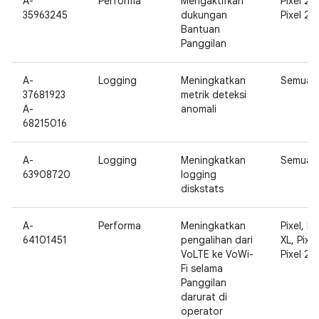
A-
Performa
Mengaktifkan
Pixel 2,
35963245
dukungan
Pixel 2 X
Bantuan
Panggilan
A-
Logging
Meningkatkan
Semua
37681923
metrik deteksi
A-
anomali
68215016
A-
Logging
Meningkatkan
Semua
63908720
logging
diskstats
A-
Performa
Meningkatkan
Pixel, Pi
64101451
pengalihan dari
XL, Pixel
VoLTE ke VoWi-
Pixel 2 X
Fi selama
Panggilan
darurat di
operator