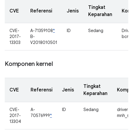
Tingkat
CVE
Referensi
Jenis
Kom
Keparahan
CVE-
A-71359108
*
ID
Sedang
Driver
2017-
B-
bcmd
13303
V2018010501
Komponen kernel
Tingkat
CVE
Referensi
Jenis
Kompo
Keparahan
CVE-
A-
ID
Sedang
driver
2017-
70576999
*
mnh_sm
13304