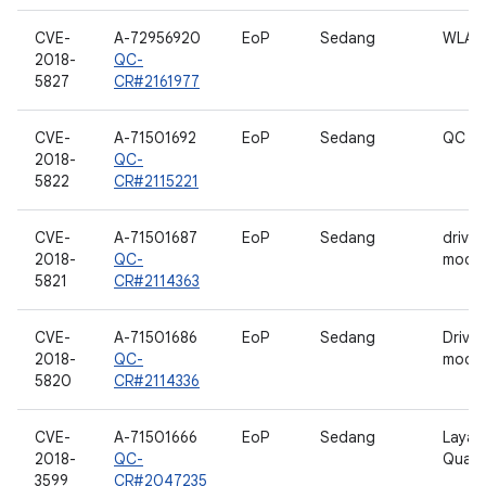
CVE-
A-72956920
EoP
Sedang
WLAN
2018-
QC-
5827
CR#2161977
CVE-
A-71501692
EoP
Sedang
QC W
2018-
QC-
5822
CR#2115221
CVE-
A-71501687
EoP
Sedang
driver
2018-
QC-
mode
5821
CR#2114363
CVE-
A-71501686
EoP
Sedang
Driver
2018-
QC-
mode
5820
CR#2114336
CVE-
A-71501666
EoP
Sedang
Layana
2018-
QC-
Qual
3599
CR#2047235