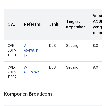
Versi
Tingkat
AOSP
CVE
Referensi
Jenis
Keparahan
yang
diperba
CVE-
A-
DoS
Sedang
8.0
2017-
66498711
13301
[
2
]
CVE-
A-
DoS
Sedang
8.0
2017-
69969749
13302
Komponen Broadcom