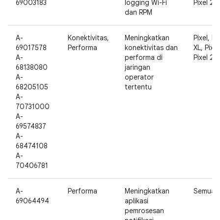
69003183
logging Wi-Fi
Pixel 2 X
dan RPM
A-
Konektivitas,
Meningkatkan
Pixel, Pi
69017578
Performa
konektivitas dan
XL, Pixel
A-
performa di
Pixel 2 X
68138080
jaringan
A-
operator
68205105
tertentu
A-
70731000
A-
69574837
A-
68474108
A-
70406781
A-
Performa
Meningkatkan
Semua
69064494
aplikasi
pemrosesan