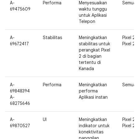
A-
Performa
Menyesuaikan
Semua
69475609
waktu tunggu
untuk Aplikasi
Telepon
A-
Stabilitas
Meningkatkan
Pixel 2,
69672417
stabilitas untuk
Pixel 2 X
perangkat Pixel
2 di bagian
tertentu di
Kanada
A-
Performa
Meningkatkan
Semua
69848394
performa
A-
Aplikasi instan
68275646
A-
UI
Meningkatkan
Pixel 2,
69870527
indikator untuk
Pixel 2 X
konektivitas
panggilan