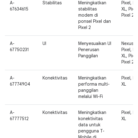
A-
Stabilitas
Meningkatkan
Pixel, Pi
67634615
stabilitas
XL, Pixel
modem di
Pixel 2 X
ponsel Pixel dan
Pixel 2
A-
UI
Menyesuaikan UI
Nexus 5
67750231
Penerusan
Pixel, Pi
Panggilan
XL, Pixel
Pixel 2 X
A-
Konektivitas
Meningkatkan
Pixel, Pi
67774904
performa multi-
XL
panggilan
melalui Wi-Fi
A-
Konektivitas
Meningkatkan
Pixel, Pi
67777512
konektivitas
XL
data untuk
pengguna T-
Mobile di