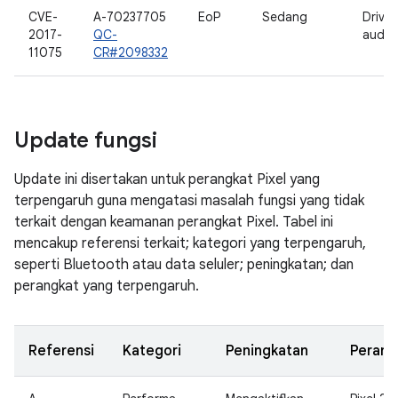
CVE-
A-70237705
EoP
Sedang
Drive
2017-
QC-
audio
11075
CR#2098332
Update fungsi
Update ini disertakan untuk perangkat Pixel yang
terpengaruh guna mengatasi masalah fungsi yang tidak
terkait dengan keamanan perangkat Pixel. Tabel ini
mencakup referensi terkait; kategori yang terpengaruh,
seperti Bluetooth atau data seluler; peningkatan; dan
perangkat yang terpengaruh.
Referensi
Kategori
Peningkatan
Perang