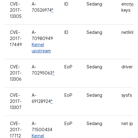
CVE-
A-
ID
Sedang
encrypt
2017-
70526974
*
keys
13305
CVE-
A-
ID
Sedang
netlink 
2017-
70980949
17449
Kernel
upstream
CVE-
A-
EoP
Sedang
driver 
2017-
70295063
*
13306
CVE-
A-
EoP
Sedang
sysfs pc
2017-
69128924
*
13307
CVE-
A-
EoP
Sedang
net ipv4
2017-
71500434
17712
Kernel