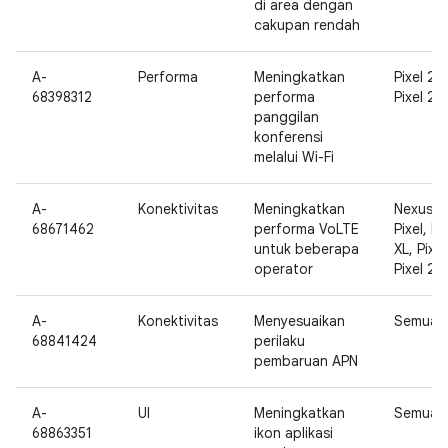
di area dengan
cakupan rendah
A-
Performa
Meningkatkan
Pixel 2,
68398312
performa
Pixel 2 X
panggilan
konferensi
melalui Wi-Fi
A-
Konektivitas
Meningkatkan
Nexus 5
68671462
performa VoLTE
Pixel, Pi
untuk beberapa
XL, Pixel
operator
Pixel 2 X
A-
Konektivitas
Menyesuaikan
Semua
68841424
perilaku
pembaruan APN
A-
UI
Meningkatkan
Semua
68863351
ikon aplikasi