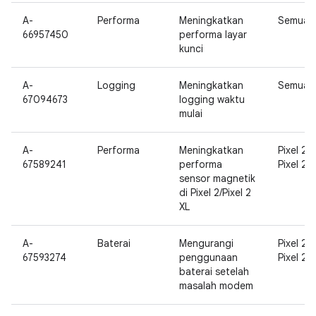
A-
Performa
Meningkatkan
Semua
66957450
performa layar
kunci
A-
Logging
Meningkatkan
Semua
67094673
logging waktu
mulai
A-
Performa
Meningkatkan
Pixel 2,
67589241
performa
Pixel 2 X
sensor magnetik
di Pixel 2/Pixel 2
XL
A-
Baterai
Mengurangi
Pixel 2,
67593274
penggunaan
Pixel 2 X
baterai setelah
masalah modem