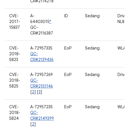
CR#2114278
CVE-
A-
ID
Sedang
Driver
2017-
64403015
*
NL802
15837
QC-
CR#2116387
CVE-
A-72957335
EoP
Sedang
WLAN
2018-
QC-
5823
CR#2139436
CVE-
A-72957269
EoP
Sedang
Driver
2018-
QC-
5825
CR#2151146
[
2
] [
3
]
CVE-
A-72957235
EoP
Sedang
WLAN
2018-
QC-
5824
CR#2149399
[
2
]