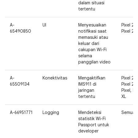
dalam situasi
tertentu
A-
UI
Menyesuaikan
Pixel 2,
65490850
notifikasi saat
Pixel 2 X
memasuki atau
keluar dari
cakupan Wi-Fi
selama
panggilan video
A-
Konektivitas
Mengaktifkan
Pixel 2,
65509134
IMS911 di
Pixel 2 X
jaringan
Pixel, Pi
tertentu
XL
A-66951771
Logging
Mendeteksi
Semua
statistik Wi-Fi
Passport untuk
developer