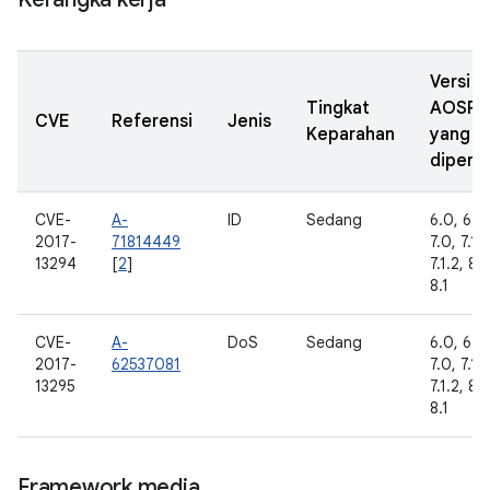
Versi
Tingkat
AOSP
CVE
Referensi
Jenis
Keparahan
yang
diperba
CVE-
A-
ID
Sedang
6.0, 6.0.
2017-
71814449
7.0, 7.1.1
13294
[
2
]
7.1.2, 8.
8.1
CVE-
A-
DoS
Sedang
6.0, 6.0.
2017-
62537081
7.0, 7.1.1
13295
7.1.2, 8.
8.1
Framework media