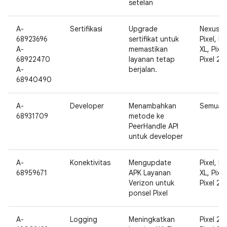
setelan
A-
Sertifikasi
Upgrade
Nexus 5
68923696
sertifikat untuk
Pixel, Pi
A-
memastikan
XL, Pixel
68922470
layanan tetap
Pixel 2 X
A-
berjalan.
68940490
A-
Developer
Menambahkan
Semua
68931709
metode ke
PeerHandle API
untuk developer
A-
Konektivitas
Mengupdate
Pixel, Pi
68959671
APK Layanan
XL, Pixel
Verizon untuk
Pixel 2 X
ponsel Pixel
A-
Logging
Meningkatkan
Pixel 2,