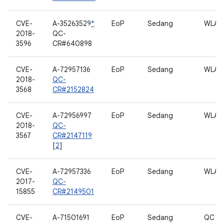
CVE-
A-35263529
*
EoP
Sedang
WLAN
2018-
QC-
3596
CR#640898
CVE-
A-72957136
EoP
Sedang
WLAN
2018-
QC-
3568
CR#2152824
CVE-
A-72956997
EoP
Sedang
WLAN
2018-
QC-
3567
CR#2147119
[
2
]
CVE-
A-72957336
EoP
Sedang
WLAN
2017-
QC-
15855
CR#2149501
CVE-
A-71501691
EoP
Sedang
QC W