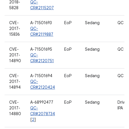
2018-
QC-
5828
CR#2115207
CVE-
A-71501693
EoP
Sedang
QC W
2017-
QC-
15836
CR#2119887
CVE-
A-71501695
EoP
Sedang
QC W
2017-
QC-
14890
CR#2120751
CVE-
A-71501694
EoP
Sedang
QC W
2017-
QC-
14894
CR#2120424
CVE-
A-68992477
EoP
Sedang
Drive
2017-
QC-
IPA
14880
CR#2078734
[
2
]