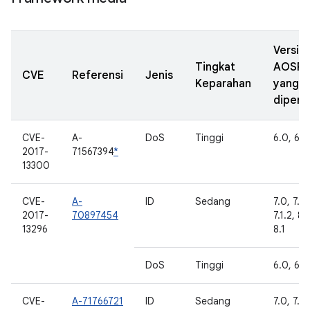
Versi
Tingkat
AOSP
CVE
Referensi
Jenis
Keparahan
yang
diperb
CVE-
A-
DoS
Tinggi
6.0, 6.0
2017-
71567394
*
13300
CVE-
A-
ID
Sedang
7.0, 7.1.1
2017-
70897454
7.1.2, 8.
13296
8.1
DoS
Tinggi
6.0, 6.0
CVE-
A-71766721
ID
Sedang
7.0, 7.1.1