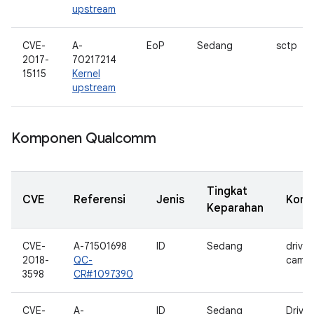
upstream
CVE-
A-
EoP
Sedang
sctp
2017-
70217214
15115
Kernel
upstream
Komponen Qualcomm
Tingkat
CVE
Referensi
Jenis
Kom
Keparahan
CVE-
A-71501698
ID
Sedang
driver
2018-
QC-
camer
3598
CR#1097390
CVE-
A-
ID
Sedang
Drive