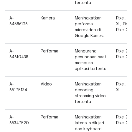
tertentu
A-
Kamera
Meningkatkan
Pixel, Pi
64586126
performa
XL, Pixel
microvideo di
Pixel 2 X
Google Kamera
A-
Performa
Mengurangi
Pixel 2,
64610438
penundaan saat
Pixel 2 X
membuka
aplikasi tertentu
A-
Video
Meningkatkan
Pixel, Pi
65175134
decoding
XL
streaming video
tertentu
A-
Performa
Meningkatkan
Pixel 2,
65347520
latensi sidik jari
Pixel 2 X
dan keyboard