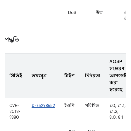
DoS
উচ্চ
6.0
6.0
পদ্ধতি
AOSP
সংস্করণ
সিভিই
তথ্যসূত্র
টাইপ
নির্দয়তা
আপডেট
করা
হয়েছে
CVE-
এ-75298652
ইওপি
পরিমিত
7.0, 7.1.1,
2018-
7.1.2,
9380
8.0, 8.1