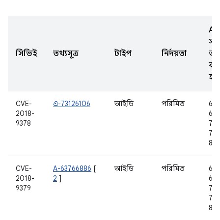
AO
সংস
সিভিই
তথ্যসূত্র
টাইপ
নির্দয়তা
আ
কর
হয়
CVE-
এ-73126106
আইডি
পরিমিত
6.0
2018-
6.0
9378
7.0,
7.1.
8.0
CVE-
A-63766886
[
আইডি
পরিমিত
6.0
2018-
2
]
6.0
9379
7.0,
7.1.
8.0