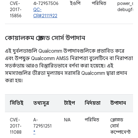
CVE-
এ-72957506
ইওপি
পরিমিত
power_sta
2017-
QC-
debugfs 
15856
CR#2111922
কোয়ালকম ক্লোজড সোর্স উপাদান
এই দুর্বলতাগুলি Qualcomm উপাদানগুলিকে প্রভাবিত করে
এবং উপযুক্ত Qualcomm AMSS নিরাপত্তা বুলেটিনে বা নিরাপত্তা
সতর্কতায় আরও বিস্তারিতভাবে বর্ণনা করা হয়েছে। এই
সমস্যাগুলির তীব্রতা মূল্যায়ন সরাসরি Qualcomm দ্বারা প্রদান
করা হয়।
সিভিই
তথ্যসূত্র
টাইপ
নির্দয়তা
উপাদান
CVE-
A-
N/A
পরিমিত
ক্লোজড
2017-
72951251
সোর্স
11088
*
কম্পোনেন্ট