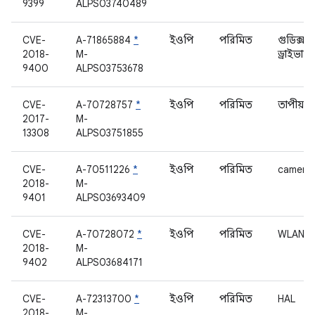
9399
ALPS03740489
CVE-
A-71865884
*
ইওপি
পরিমিত
গুডিক্স টা
2018-
M-
ড্রাইভার
9400
ALPS03753678
CVE-
A-70728757
*
ইওপি
পরিমিত
তাপীয়
2017-
M-
13308
ALPS03751855
CVE-
A-70511226
*
ইওপি
পরিমিত
camerai
2018-
M-
9401
ALPS03693409
CVE-
A-70728072
*
ইওপি
পরিমিত
WLAN ড্
2018-
M-
9402
ALPS03684171
CVE-
A-72313700
*
ইওপি
পরিমিত
HAL
2018-
M-