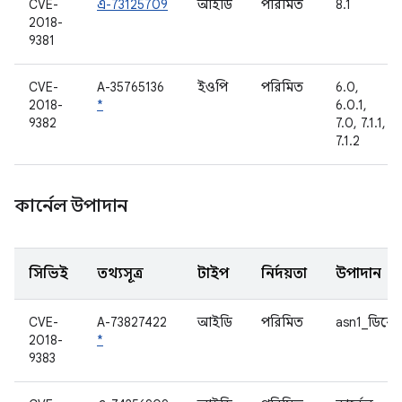
CVE-
এ-73125709
আইডি
পরিমিত
8.1
2018-
9381
CVE-
A-35765136
ইওপি
পরিমিত
6.0,
2018-
*
6.0.1,
9382
7.0, 7.1.1,
7.1.2
কার্নেল উপাদান
সিভিই
তথ্যসূত্র
টাইপ
নির্দয়তা
উপাদান
CVE-
A-73827422
আইডি
পরিমিত
asn1_ডিকো
2018-
*
9383