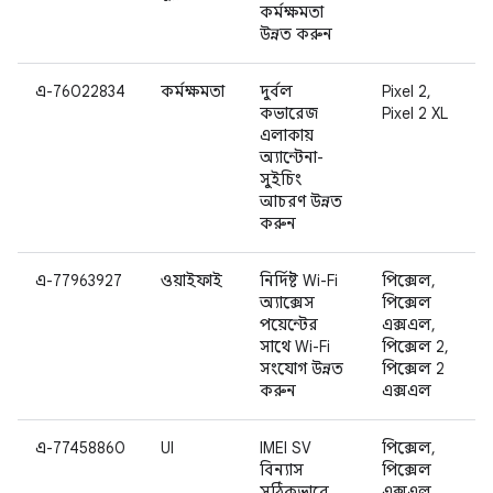
কর্মক্ষমতা
উন্নত করুন
এ-76022834
কর্মক্ষমতা
দুর্বল
Pixel 2,
কভারেজ
Pixel 2 XL
এলাকায়
অ্যান্টেনা-
সুইচিং
আচরণ উন্নত
করুন
এ-77963927
ওয়াইফাই
নির্দিষ্ট Wi-Fi
পিক্সেল,
অ্যাক্সেস
পিক্সেল
পয়েন্টের
এক্সএল,
সাথে Wi-Fi
পিক্সেল 2,
সংযোগ উন্নত
পিক্সেল 2
করুন
এক্সএল
এ-77458860
UI
IMEI SV
পিক্সেল,
বিন্যাস
পিক্সেল
সঠিকভাবে
এক্সএল,