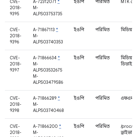
CVE-
A-72312071
*
ইওপি
পরিমিত
MTK cf
2018-
M-
9395
ALPS03753735
CVE-
A-71867113
*
ইওপি
পরিমিত
মিডিয়া
2018-
M-
9396
ALPS03740353
CVE-
A-71866634
*
ইওপি
পরিমিত
মিডিয়া
2018-
M-
ডিভাইস
9397
ALPS03532675
M-
ALPS03479586
CVE-
A-71866289
*
ইওপি
পরিমিত
এফএম রে
2018-
M-
9398
ALPS03740468
CVE-
A-71866200
*
ইওপি
পরিমিত
/proc/d
2018-
M-
ড্রাইভার