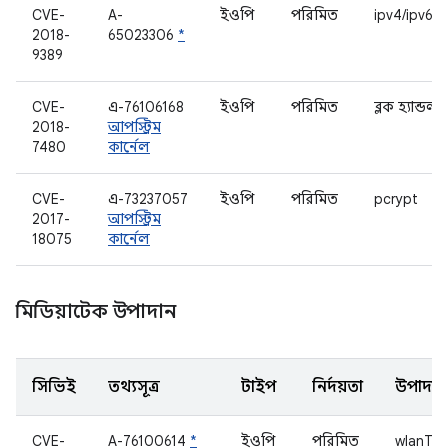
CVE-
A-
ইওপি
পরিমিত
ipv4/ipv6
2018-
65023306
*
9389
CVE-
এ-76106168
ইওপি
পরিমিত
ব্লক হ্যান্ডলা
2018-
আপস্ট্রিম
7480
কার্নেল
CVE-
এ-73237057
ইওপি
পরিমিত
pcrypt
2017-
আপস্ট্রিম
18075
কার্নেল
মিডিয়াটেক উপাদান
সিভিই
তথ্যসূত্র
টাইপ
নির্দয়তা
উপাদান
CVE-
A-76100614
*
ইওপি
পরিমিত
wlanThe