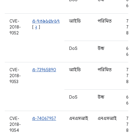
6.0
CVE-
এ-৭৩৯৬৫৮৬৭
আইডি
পরিমিত
7.0,
2018-
[
২
]
7.1.
9352
8.0
DoS
উচ্চ
6.0
6.0
CVE-
এ-73965890
আইডি
পরিমিত
7.0,
2018-
7.1.
9353
8.0
DoS
উচ্চ
6.0
6.0
CVE-
এ-74067957
এনএসআই
এনএসআই
7.0,
2018-
7.1.
9354
8.0