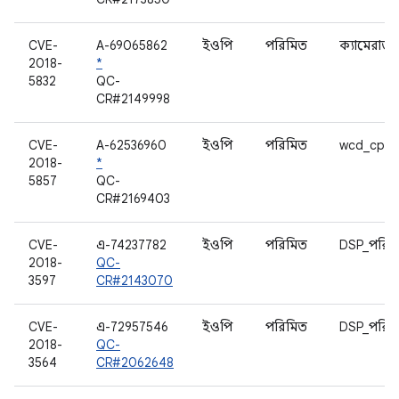
CVE-
A-69065862
ইওপি
পরিমিত
ক্যামেরাভ২
2018-
*
5832
QC-
CR#2149998
CVE-
A-62536960
ইওপি
পরিমিত
wcd_cpe_
2018-
*
5857
QC-
CR#2169403
CVE-
এ-74237782
ইওপি
পরিমিত
DSP_পরিষ
2018-
QC-
3597
CR#2143070
CVE-
এ-72957546
ইওপি
পরিমিত
DSP_পরিষ
2018-
QC-
3564
CR#2062648