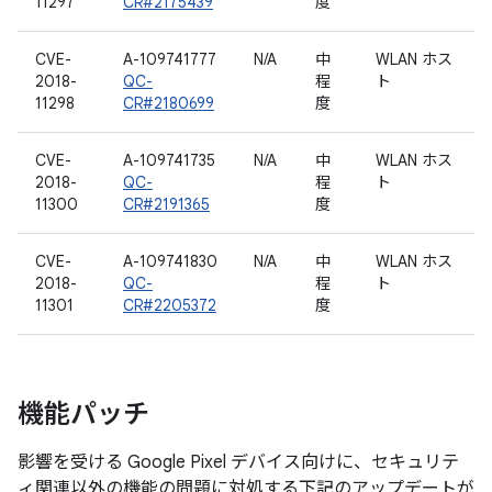
11297
CR#2175439
度
CVE-
A-109741777
N/A
中
WLAN ホス
2018-
QC-
程
ト
11298
CR#2180699
度
CVE-
A-109741735
N/A
中
WLAN ホス
2018-
QC-
程
ト
11300
CR#2191365
度
CVE-
A-109741830
N/A
中
WLAN ホス
2018-
QC-
程
ト
11301
CR#2205372
度
機能パッチ
影響を受ける Google Pixel デバイス向けに、セキュリテ
ィ関連以外の機能の問題に対処する下記のアップデートが