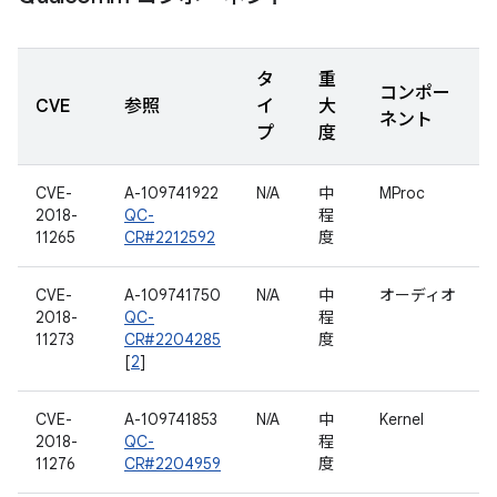
タ
重
コンポー
CVE
参照
イ
大
ネント
プ
度
CVE-
A-109741922
N/A
中
MProc
2018-
QC-
程
11265
CR#2212592
度
CVE-
A-109741750
N/A
中
オーディオ
2018-
QC-
程
11273
CR#2204285
度
[
2
]
CVE-
A-109741853
N/A
中
Kernel
2018-
QC-
程
11276
CR#2204959
度