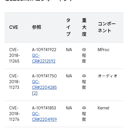
タ
重
コンポー
CVE
参照
イ
大
ネント
プ
度
CVE-
A-109741922
N/A
中
MProc
2018-
QC-
程
11265
CR#2212592
度
CVE-
A-109741750
N/A
中
オーディオ
2018-
QC-
程
11273
CR#2204285
度
[
2
]
CVE-
A-109741853
N/A
中
Kernel
2018-
QC-
程
11276
CR#2204959
度