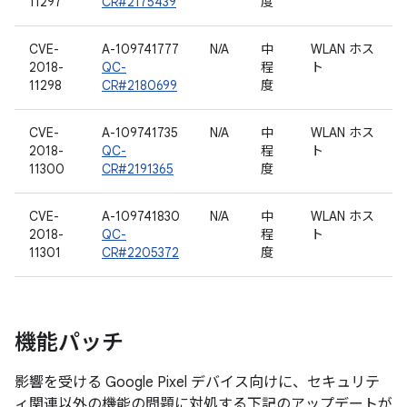
11297
CR#2175439
度
CVE-
A-109741777
N/A
中
WLAN ホス
2018-
QC-
程
ト
11298
CR#2180699
度
CVE-
A-109741735
N/A
中
WLAN ホス
2018-
QC-
程
ト
11300
CR#2191365
度
CVE-
A-109741830
N/A
中
WLAN ホス
2018-
QC-
程
ト
11301
CR#2205372
度
機能パッチ
影響を受ける Google Pixel デバイス向けに、セキュリテ
ィ関連以外の機能の問題に対処する下記のアップデートが