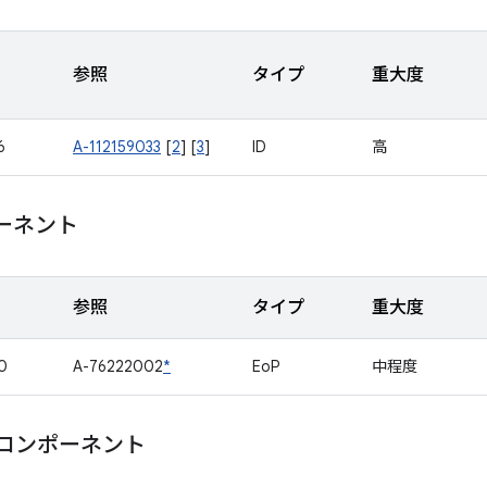
参照
タイプ
重大度
6
A-112159033
[
2
] [
3
]
ID
高
ポーネント
参照
タイプ
重大度
0
A-76222002
*
EoP
中程度
m コンポーネント