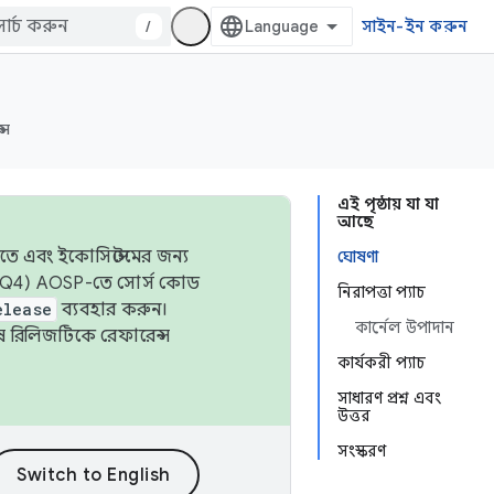
/
সাইন-ইন করুন
্স
এই পৃষ্ঠায় যা যা
আছে
তে এবং ইকোসিস্টেমের জন্য
ঘোষণা
 এবং Q4) AOSP-তে সোর্স কোড
নিরাপত্তা প্যাচ
elease
ব্যবহার করুন।
কার্নেল উপাদান
শেষ রিলিজটিকে রেফারেন্স
কার্যকরী প্যাচ
সাধারণ প্রশ্ন এবং
উত্তর
সংস্করণ