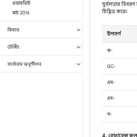
ওভারভিউ
দুর্বলতার বিবরণ
চিহ্নিত করে।
মার্চ 2016
ফিচার
উপসর্গ
টেস্টিং
ক-
সর্বোত্তম অনুশীলন
QC-
এম-
এন-
খ-
4.
রেফারেন্স
কলাম