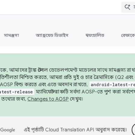
সামঞ্জস্য
অ্যান্ড্রয়েড ডিভাইস
স্বয়ংচালিত
রেফারেন
ে, আমাদের ট্রাঙ্ক স্টেবল ডেভেলপমেন্ট মডেলের সাথে সামঞ্জস্য রাখ
র স্থিতিশীলতা নিশ্চিত করতে, আমরা প্রতি দুই ও চার ত্রৈমাসিকে (Q2
 AOSP বিল্ড করতে এবং এতে অবদান রাখতে,
android-latest-r
atest-release
ম্যানিফেস্ট ব্রাঞ্চটি সর্বদা AOSP-তে পুশ করা সর্ব
তথ্যের জন্য,
Changes to AOSP
দেখুন।
এই পৃষ্ঠাটি
Cloud Translation API
অনুবাদ করেছে।