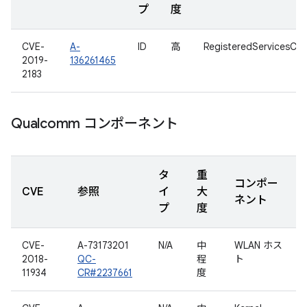
プ
度
CVE-
A-
ID
高
RegisteredServicesCa
2019-
136261465
2183
Qualcomm コンポーネント
タ
重
コンポー
CVE
参照
イ
大
ネント
プ
度
CVE-
A-73173201
N/A
中
WLAN ホス
2018-
QC-
程
ト
11934
CR#2237661
度