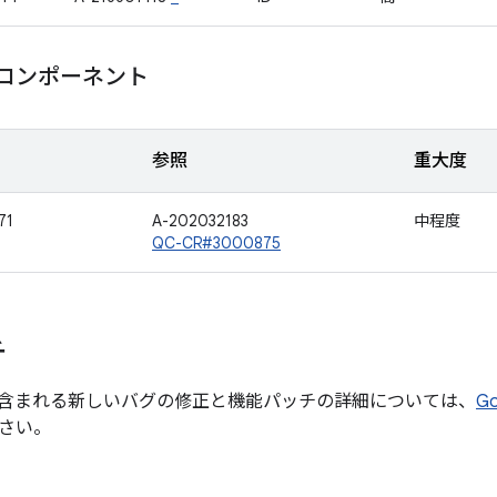
m コンポーネント
参照
重大度
71
A-202032183
中程度
QC-CR#3000875
チ
含まれる新しいバグの修正と機能パッチの詳細については、
G
さい。