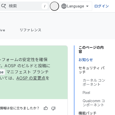
/
ログイン
ive
リファレンス
このページの内
容
ットフォームの安定性を確保
お知らせ
す。AOSP のビルドと投稿に
セキュリティ パ
se
マニフェスト ブランチ
ッチ
ついては、
AOSP の変更点
を
カーネル コン
ポーネント
Pixel
Qualcomm コ
ンポーネント
情報は役に立ちましたか？
機能パッチ