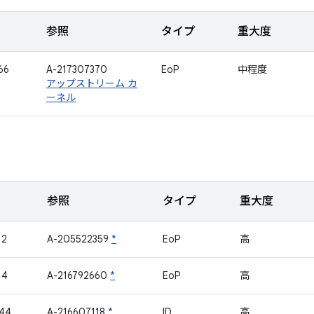
参照
タイプ
重大度
66
A-217307370
EoP
中程度
アップストリーム カ
ーネル
参照
タイプ
重大度
12
A-205522359
*
EoP
高
14
A-216792660
*
EoP
高
44
A-216607118
*
ID
高