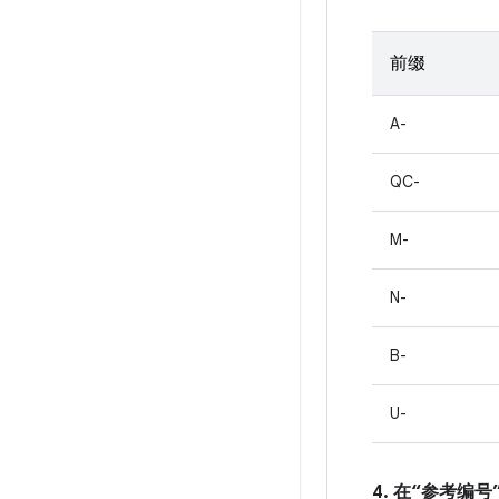
前缀
A-
QC-
M-
N-
B-
U-
4. 在“参考编号”