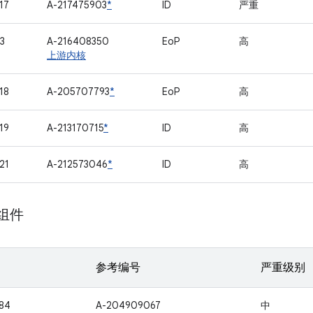
17
A-217475903
*
ID
严重
3
A-216408350
EoP
高
上游内核
18
A-205707793
*
EoP
高
19
A-213170715
*
ID
高
21
A-212573046
*
ID
高
 组件
参考编号
严重级别
84
A-204909067
中