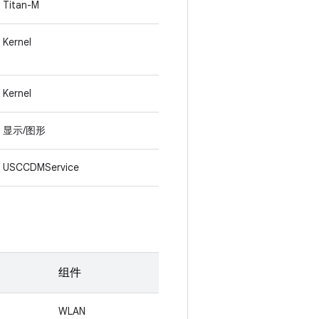
Titan-M
Kernel
Kernel
显示/图形
USCCDMService
组件
WLAN