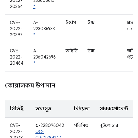
2022-
233606615
20364
*
CVE-
A-
ইওপি
উচ্চ
libsitr
2022-
223086933
se
20397
*
CVE-
A-
আইডি
উচ্চ
অডি
2022-
236042696
প্রসে
20464
*
কোয়ালকম উপাদান
সিভিই
তথ্যসূত্র
নির্দয়তা
সাবকম্পোনেন্ট
CVE-
এ-228096042
পরিমিত
বুটলোডার
2022-
QC-
22078
CR#2784147