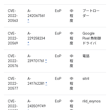
CVE-
A-
EoP
中
ブートロー
2022-
242067561
程
ダー
20563
*
度
CVE-
A-
EoP
中
Google
2022-
229258234
程
Pixel 熱制御
20569
*
度
ドライバ
CVE-
A-
EoP
中
電話
2022-
239701761
*
程
20576
度
CVE-
A-
EoP
中
sitril
2022-
241762281
*
程
20577
度
CVE-
A-
EoP
中
rild_exynos
2022-
243509749
程