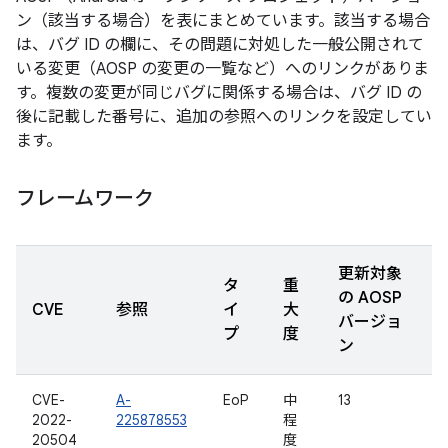
ン（該当する場合）を表にまとめています。該当する場合
は、バグ ID の欄に、その問題に対処した一般公開されて
いる変更（AOSP の変更の一覧など）へのリンクがありま
す。複数の変更が同じバグに関係する場合は、バグ ID の
後に記載した番号に、追加の参照へのリンクを設定してい
ます。
フレームワーク
更新対象
タ
重
の AOSP
CVE
参照
イ
大
バージョ
プ
度
ン
CVE-
A-
EoP
中
13
2022-
225878553
程
20504
度