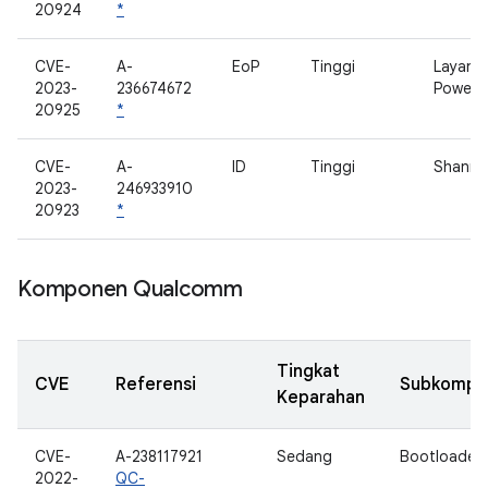
20924
*
CVE-
A-
EoP
Tinggi
Layanan
2023-
236674672
Power
20925
*
CVE-
A-
ID
Tinggi
Shanno
2023-
246933910
20923
*
Komponen Qualcomm
Tingkat
CVE
Referensi
Subkompo
Keparahan
CVE-
A-238117921
Sedang
Bootloader
2022-
QC-