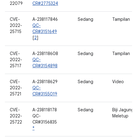
22079
CR#2775324
CVE-
A-238117846
Sedang
Tampilan
2022-
QC-
25715
CR#3151649
[
2
]
CVE-
A-238118608
Sedang
Tampilan
2022-
QC-
25717
CR#3154898
CVE-
A-238118629
Sedang
Video
2022-
QC-
25721
CR#3155019
CVE-
A-238118178
Sedang
Biji Jagung
2022-
QC-
Meletup
25722
CR#3156835
*