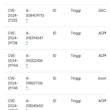
CVE-
A-
ID
Tinggi
GSC
2024-
308409713
27232
*
CVE-
A-
ID
Tinggi
ACPM
2024-
318294347
29738
*
CVE-
A-
ID
Tinggi
ACPM
2024-
315322436
29744
*
CVE-
A-
ID
Tinggi
bootlo
2024-
318507136
29745
*
CVE-
A-
ID
Tinggi
ACPM
2024-
318345650