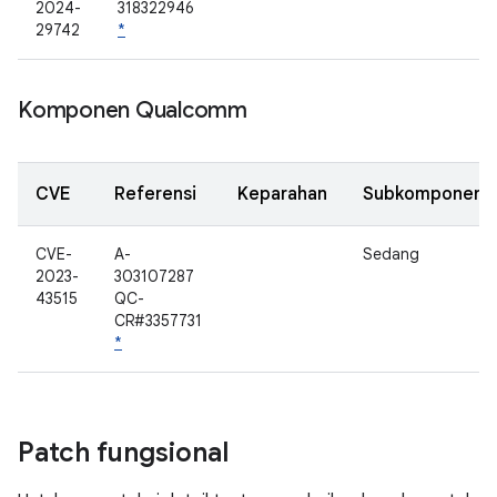
2024-
318322946
29742
*
Komponen Qualcomm
CVE
Referensi
Keparahan
Subkomponen
CVE-
A-
Sedang
2023-
303107287
43515
QC-
CR#3357731
*
Patch fungsional