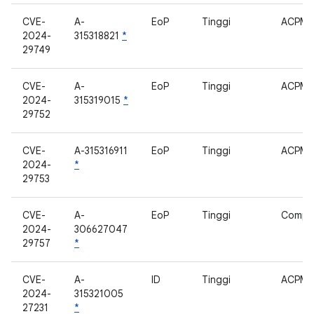
CVE-
A-
EoP
Tinggi
ACPM
2024-
315318821
*
29749
CVE-
A-
EoP
Tinggi
ACPM
2024-
315319015
*
29752
CVE-
A-315316911
EoP
Tinggi
ACPM
2024-
*
29753
CVE-
A-
EoP
Tinggi
Compa
2024-
306627047
29757
*
CVE-
A-
ID
Tinggi
ACPM
2024-
315321005
27231
*