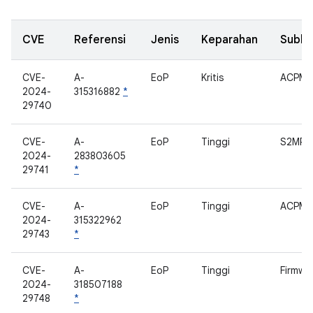
CVE
Referensi
Jenis
Keparahan
Subk
CVE-
A-
EoP
Kritis
ACPM
2024-
315316882
*
29740
CVE-
A-
EoP
Tinggi
S2MPU
2024-
283803605
29741
*
CVE-
A-
EoP
Tinggi
ACPM
2024-
315322962
29743
*
CVE-
A-
EoP
Tinggi
Firmwar
2024-
318507188
29748
*