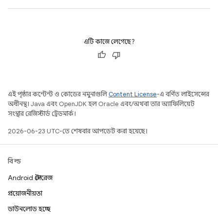
এটি কাজে লেগেছে?
এই পৃষ্ঠার কন্টেন্ট ও কোডের নমুনাগুলি
Content License
-এ বর্ণিত লাইসেন্সের
অধীনস্থ। Java এবং OpenJDK হল Oracle এবং/অথবা তার অ্যাফিলিয়েট
সংস্থার রেজিস্টার্ড ট্রেডমার্ক।
2026-06-23 UTC-তে শেষবার আপডেট করা হয়েছে।
বিল্ড
Android স্টোরেজ
প্রয়োজনীয়তা
ডাউনলোড হচ্ছে