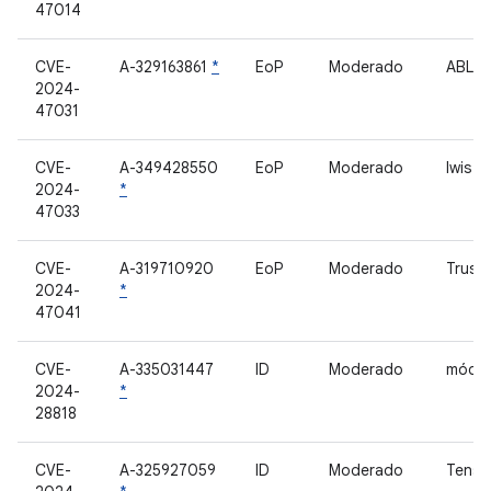
47014
CVE-
A-329163861
*
EoP
Moderado
ABL
2024-
47031
CVE-
A-349428550
EoP
Moderado
lwis
2024-
*
47033
CVE-
A-319710920
EoP
Moderado
Trust
2024-
*
47041
CVE-
A-335031447
ID
Moderado
móde
2024-
*
28818
CVE-
A-325927059
ID
Moderado
Tenso