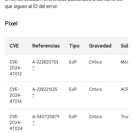
que siguen al ID del error.
Pixel
CVE
Referencias
Tipo
Gravedad
Subc
CVE-
A-322820753
EoP
Crítico
Módem
2024-
*
47012
CVE-
A-328221525
EoP
Crítico
ACPM
2024-
*
47016
CVE-
A-340720879
EoP
Crítico
Trusty
2024-
*
47024