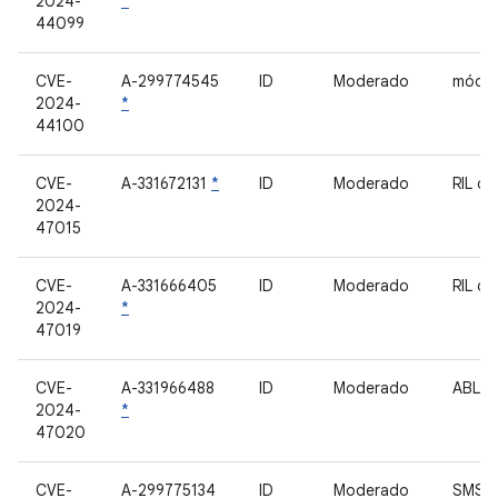
2024-
*
44099
CVE-
A-299774545
ID
Moderado
móde
2024-
*
44100
CVE-
A-331672131
*
ID
Moderado
RIL d
2024-
47015
CVE-
A-331666405
ID
Moderado
RIL d
2024-
*
47019
CVE-
A-331966488
ID
Moderado
ABL
2024-
*
47020
CVE-
A-299775134
ID
Moderado
SMS