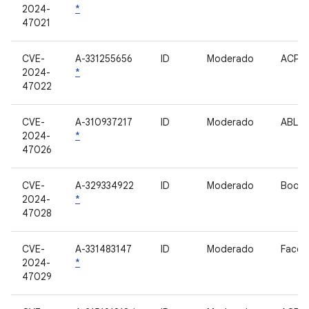
2024-
*
47021
CVE-
A-331255656
ID
Moderado
ACPM
2024-
*
47022
CVE-
A-310937217
ID
Moderado
ABL
2024-
*
47026
CVE-
A-329334922
ID
Moderado
Bootl
2024-
*
47028
CVE-
A-331483147
ID
Moderado
Facea
2024-
*
47029