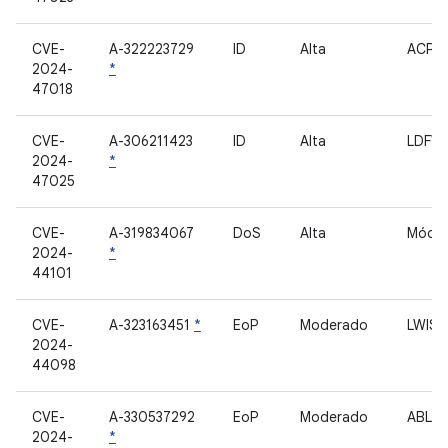
CVE-
A-322223729
ID
Alta
ACPM
2024-
*
47018
CVE-
A-306211423
ID
Alta
LDFW
2024-
*
47025
CVE-
A-319834067
DoS
Alta
Móde
2024-
*
44101
CVE-
A-323163451
*
EoP
Moderado
LWIS
2024-
44098
CVE-
A-330537292
EoP
Moderado
ABL
2024-
*