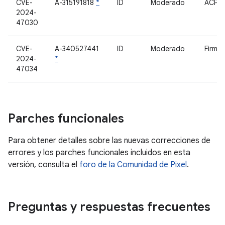
CVE-
A-315191818
*
ID
Moderado
ACPM
2024-
47030
CVE-
A-340527441
ID
Moderado
Firmwa
2024-
*
47034
Parches funcionales
Para obtener detalles sobre las nuevas correcciones de
errores y los parches funcionales incluidos en esta
versión, consulta el
foro de la Comunidad de Pixel
.
Preguntas y respuestas frecuentes