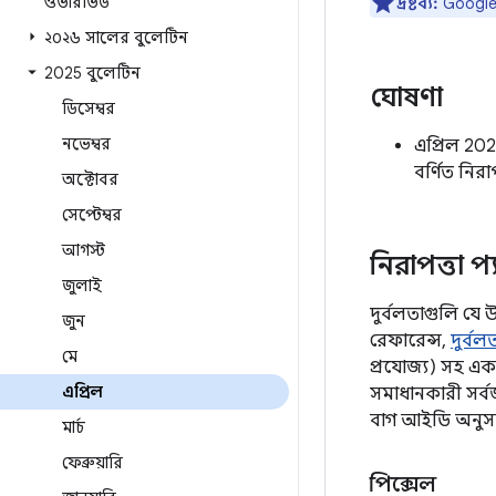
ওভারভিউ
দ্রষ্টব্য:
Google ড
২০২৬ সালের বুলেটিন
2025 বুলেটিন
ঘোষণা
ডিসেম্বর
নভেম্বর
এপ্রিল 202
বর্ণিত নিরা
অক্টোবর
সেপ্টেম্বর
আগস্ট
নিরাপত্তা প্
জুলাই
দুর্বলতাগুলি যে 
জুন
রেফারেন্স,
দুর্ব
মে
প্রযোজ্য) সহ এ
এপ্রিল
সমাধানকারী সর্
বাগ আইডি অনুসরণ
মার্চ
ফেব্রুয়ারি
পিক্সেল