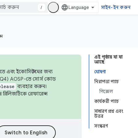
/
সাইন-ইন করুন
্স
এই পৃষ্ঠায় যা যা
আছে
তে এবং ইকোসিস্টেমের জন্য
ঘোষণা
 এবং Q4) AOSP-তে সোর্স কোড
নিরাপত্তা প্যাচ
elease
ব্যবহার করুন।
পিক্সেল
শেষ রিলিজটিকে রেফারেন্স
কার্যকরী প্যাচ
সাধারণ প্রশ্ন এবং
উত্তর
সংস্করণ