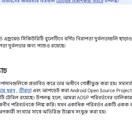
িভাইসের ফার্মওয়্যার চিত্রগুলি
Google বিকাশকারী সাইটে
উপলব্ধ।
5 এন্ড্রয়েড সিকিউরিটি বুলেটিনে বর্ণিত নিরাপত্তা দুর্বলতাগুলি ছা
পত্তা দুর্বলতার জন্য প্যাচও রয়েছে৷
যাচ
উপাদানগুলিকে প্রভাবিত করে তার অধীনে গোষ্ঠীভুক্ত করা হয়। সমস্যাটির
লতার ধরন
,
তীব্রতা
এবং আপডেট করা Android Open Source Project 
কটি টেবিল রয়েছে। উপলব্ধ হলে, আমরা AOSP পরিবর্তনের তালিক
বজনীন পরিবর্তনকে লিঙ্ক করি। যখন একাধিক পরিবর্তন একটি একক বা
কারী সংখ্যার সাথে অতিরিক্ত উল্লেখ সংযুক্ত করা হয়।