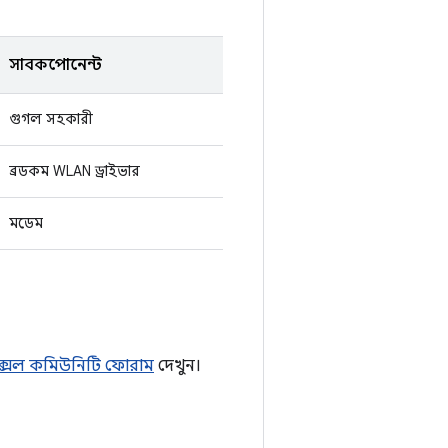
সাবকম্পোনেন্ট
গুগল সহকারী
ব্রডকম WLAN ড্রাইভার
মডেম
্সেল কমিউনিটি ফোরাম
দেখুন।