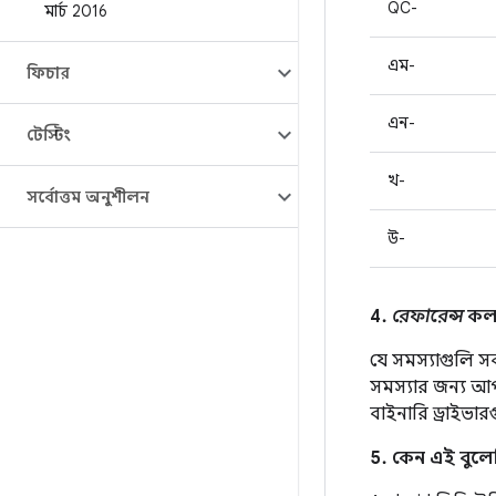
QC-
মার্চ 2016
এম-
ফিচার
এন-
টেস্টিং
খ-
সর্বোত্তম অনুশীলন
উ-
4.
রেফারেন্স
কলা
যে সমস্যাগুলি স
সমস্যার জন্য 
বাইনারি ড্রাইভা
5. কেন এই বুলেটি