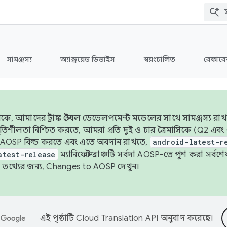
সামঞ্জস্য
অ্যান্ড্রয়েড ডিভাইস
স্বয়ংচালিত
রেফারেন
ে, আমাদের ট্রাঙ্ক স্টেবল ডেভেলপমেন্ট মডেলের সাথে সামঞ্জস্য রাখ
র স্থিতিশীলতা নিশ্চিত করতে, আমরা প্রতি দুই ও চার ত্রৈমাসিকে (Q2
 AOSP বিল্ড করতে এবং এতে অবদান রাখতে,
android-latest-r
atest-release
ম্যানিফেস্ট ব্রাঞ্চটি সর্বদা AOSP-তে পুশ করা সর্ব
তথ্যের জন্য,
Changes to AOSP
দেখুন।
এই পৃষ্ঠাটি
Cloud Translation API
অনুবাদ করেছে।