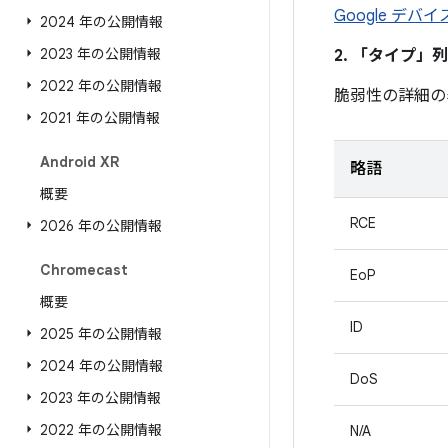
Google デ
2024 年の公開情報
2023 年の公開情報
2. 「タイプ」
列
2022 年の公開情報
脆弱性の詳細の
2021 年の公開情報
Android XR
略語
概要
RCE
2026 年の公開情報
Chromecast
EoP
概要
ID
2025 年の公開情報
2024 年の公開情報
DoS
2023 年の公開情報
2022 年の公開情報
N/A