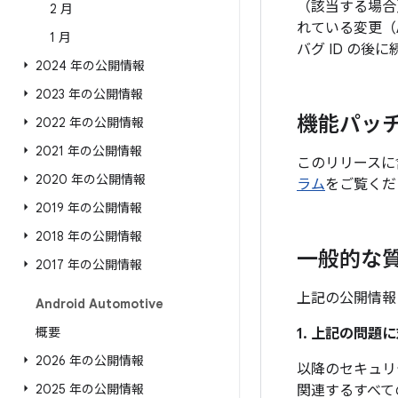
（該当する場合
2 月
れている変更（
1 月
バグ ID の
2024 年の公開情報
2023 年の公開情報
機能パッ
2022 年の公開情報
2021 年の公開情報
このリリースに
2020 年の公開情報
ラム
をご覧くだ
2019 年の公開情報
2018 年の公開情報
一般的な
2017 年の公開情報
上記の公開情報
Android Automotive
概要
1. 上記の問
2026 年の公開情報
以降のセキュリ
2025 年の公開情報
関連するすべて