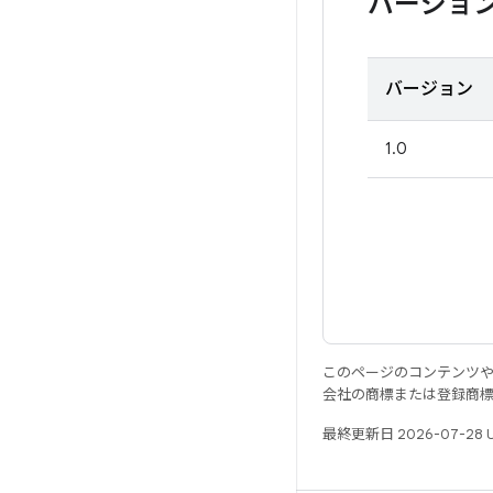
バージョ
バージョン
1.0
このページのコンテンツ
会社の商標または登録商
最終更新日 2026-07-28 