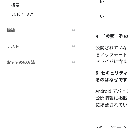
B-
概要
2016 年 3 月
U-
機能
4. 「参照」
列の
テスト
公開されていない
るアップデート
ドライバに含ま
おすすめの方法
5. セキュリ
るのはなぜです
Android 
公開情報に掲載
に掲載されてい