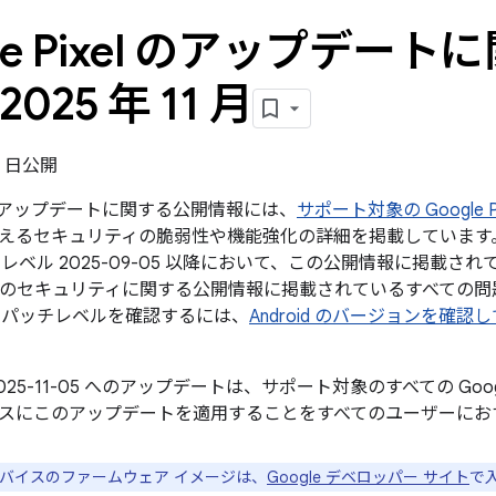
gle Pixel のアップデー
2025 年 11 月
11 日公開
xel のアップデートに関する公開情報には、
サポート対象の Google P
えるセキュリティの脆弱性や機能強化の詳細を掲載しています。G
レベル 2025-09-05 以降において、この公開情報に掲載され
droid のセキュリティに関する公開情報に掲載されているすべて
 パッチレベルを確認するには、
Android のバージョンを確
025-11-05 へのアップデートは、サポート対象のすべての Go
スにこのアップデートを適用することをすべてのユーザーにお
e デバイスのファームウェア イメージは、
Google デベロッパー サイト
で