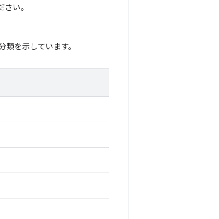
ださい。
分類を示しています。