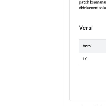
patch keamanan
didokumentasika
Versi
Versi
1.0