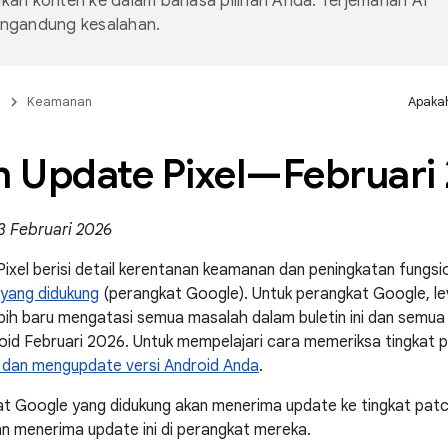
an konten ke dalam bahasa pilihan Anda. Terjemahan AI
ngandung kesalahan.
n
Keamanan
Apakah
in Update Pixel—Februari
3 Februari 2026
Pixel berisi detail kerentanan keamanan dan peningkatan fungs
 yang didukung
(perangkat Google). Untuk perangkat Google, l
bih baru mengatasi semua masalah dalam buletin ini dan semua
id Februari 2026. Untuk mempelajari cara memeriksa tingkat 
dan mengupdate versi Android Anda
.
t Google yang didukung akan menerima update ke tingkat pat
 menerima update ini di perangkat mereka.