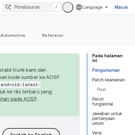
/
Masuk
Automotive
Referensi
Pada halaman
ini
abil trunk kami dan
Pengumuman
sikan kode sumber ke AOSP
Patch keamanan
android-latest-
Pixel
uk ke rilis terbaru yang
ahan pada AOSP
.
Patch
fungsional
Jawaban untuk
pertanyaan
umum
Versi