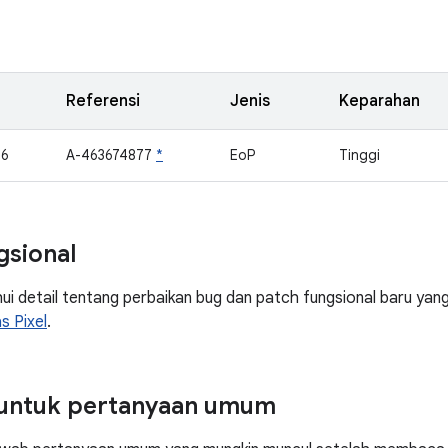
Referensi
Jenis
Keparahan
06
A-463674877
*
EoP
Tinggi
gsional
 detail tentang perbaikan bug dan patch fungsional baru yang di
s Pixel
.
untuk pertanyaan umum