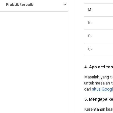
Praktik terbaik
M-
N-
B-
U-
4. Apa arti ta
Masalah yang ti
untuk masalah t
dari
situs Goog
5. Mengapa ke
Kerentanan kea