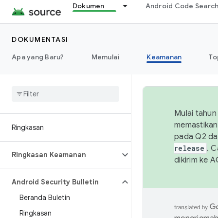
Dokumen
Android Code Searc
DOKUMENTASI
Apa yang Baru?
Memulai
Keamanan
To
Mulai tahun
memastikan 
Ringkasan
pada Q2 da
release
. 
Ringkasan Keamanan
dikirim ke 
Android Security Bulletin
Beranda Buletin
Ringkasan