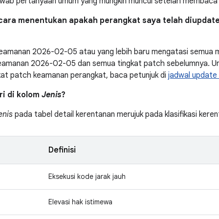
awab pertanyaan umum yang mungkin muncul setelah membaca bu
cara menentukan apakah perangkat saya telah diupdat
keamanan 2026-02-05 atau yang lebih baru mengatasi semua m
keamanan 2026-02-05 dan semua tingkat patch sebelumnya. Un
kat patch keamanan perangkat, baca petunjuk di
jadwal update
tri di kolom
Jenis
?
enis
pada tabel detail kerentanan merujuk pada klasifikasi ker
Definisi
Eksekusi kode jarak jauh
Elevasi hak istimewa