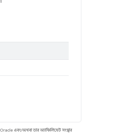
৷
 Oracle এবং/অথবা তার অ্যাফিলিয়েট সংস্থার