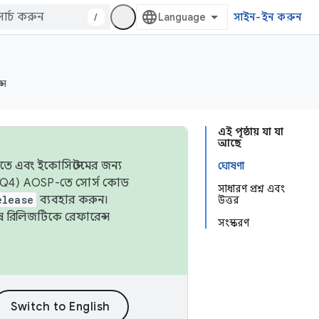
/
সাইন-ইন করুন
্স
এই পৃষ্ঠায় যা যা
আছে
তে এবং ইকোসিস্টেমের জন্য
ঘোষণা
 এবং Q4) AOSP-তে সোর্স কোড
সাধারণ প্রশ্ন এবং
elease
ব্যবহার করুন।
উত্তর
শেষ রিলিজটিকে রেফারেন্স
সংস্করণ