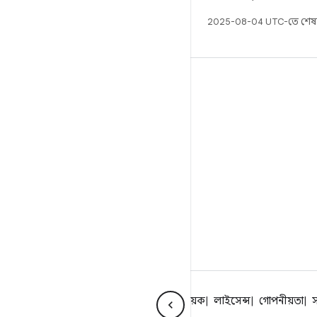
2025-08-04 UTC-তে শেষ
বিল্ড
Android স্টোরেজ
প্রয়োজনীয়তা
ডাউনলোড হচ্ছে
প্রিভিউ বাইনারি
ফ্যাক্টরি ইমেজ
ড্রাইভার বাইনারি
Android সম্পর্কে
কমিউনিটি
আইন বিষয়ক
লাইসেন্স
গোপনীয়তা
স