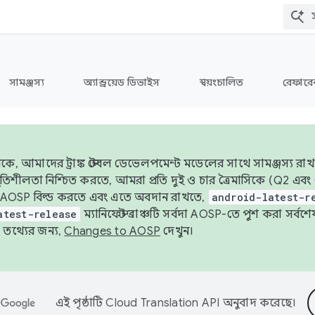
সামঞ্জস্য
অ্যান্ড্রয়েড ডিভাইস
স্বয়ংচালিত
রেফারেন
ে, আমাদের ট্রাঙ্ক স্টেবল ডেভেলপমেন্ট মডেলের সাথে সামঞ্জস্য রাখ
র স্থিতিশীলতা নিশ্চিত করতে, আমরা প্রতি দুই ও চার ত্রৈমাসিকে (Q2
 AOSP বিল্ড করতে এবং এতে অবদান রাখতে,
android-latest-r
atest-release
ম্যানিফেস্ট ব্রাঞ্চটি সর্বদা AOSP-তে পুশ করা সর্ব
তথ্যের জন্য,
Changes to AOSP
দেখুন।
এই পৃষ্ঠাটি
Cloud Translation API
অনুবাদ করেছে।