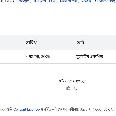
রে, যেমন
Google
,
Huawei
,
LGE
,
Motorola
,
Nokia
, বা
Samsung
তারিখ
নোট
4 আগস্ট, 2025
বুলেটিন প্রকাশিত
এটি কাজে লেগেছে?
 নমুনাগুলি
Content License
-এ বর্ণিত লাইসেন্সের অধীনস্থ। Java এবং OpenJDK হল