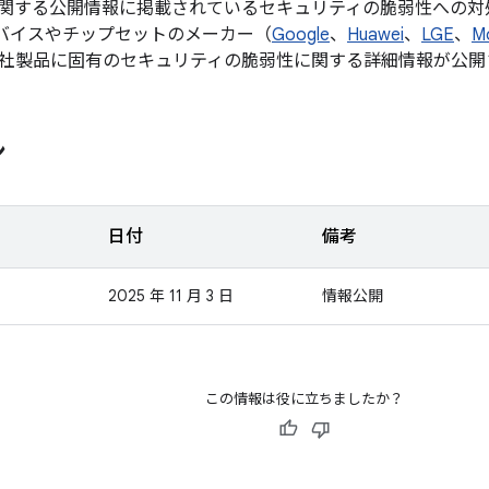
関する公開情報に掲載されているセキュリティの脆弱性への対
d デバイスやチップセットのメーカー（
Google
、
Huawei
、
LGE
、
M
社製品に固有のセキュリティの脆弱性に関する詳細情報が公開
ン
日付
備考
2025 年 11 月 3 日
情報公開
この情報は役に立ちましたか？