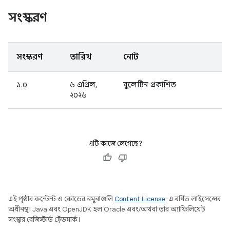
সংস্করণ
সংস্করণ
তারিখ
নোট
১.০
৬ এপ্রিল,
বুলেটিন প্রকাশিত
২০২৬
এটি কাজে লেগেছে?
এই পৃষ্ঠার কন্টেন্ট ও কোডের নমুনাগুলি
Content License
-এ বর্ণিত লাইসেন্সের
অধীনস্থ। Java এবং OpenJDK হল Oracle এবং/অথবা তার অ্যাফিলিয়েট
সংস্থার রেজিস্টার্ড ট্রেডমার্ক।