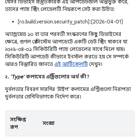
যেসব ডিভাইস প্রস্তুতকারক এই আপডেটগুলি অন্তর্ভুক্ত করে,
তাদের প্যাচ স্ট্রিং লেভেলটি নিম্নরূপে সেট করা উচিত:
[ro.build.version.security_patch]:[2026-04-01]
অ্যান্ড্রয়েড ১০ বা তার পরবর্তী সংস্করণের কিছু ডিভাইসের
ক্ষেত্রে, গুগল প্লে সিস্টেম আপডেটে একটি ডেট স্ট্রিং থাকবে যা
২০২৬-০৪-০১ সিকিউরিটি প্যাচ লেভেলের সাথে মিলে যায়।
সিকিউরিটি আপডেট কীভাবে ইনস্টল করতে হয় সে সম্পর্কে
আরও বিস্তারিত জানতে
এই আর্টিকেলটি
দেখুন।
২.
'Type'
কলামের এন্ট্রিগুলোর অর্থ কী?
দুর্বলতার বিবরণ সারণির
'টাইপ'
কলামের এন্ট্রিগুলো নিরাপত্তা
দুর্বলতার শ্রেণিবিভাগকে নির্দেশ করে।
সংক্ষিপ্ত
সংজ্ঞা
রূপ