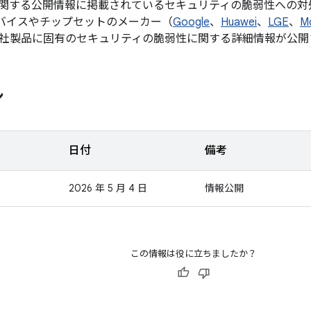
関する公開情報に掲載されているセキュリティの脆弱性への対
d デバイスやチップセットのメーカー（
Google
、
Huawei
、
LGE
、
M
社製品に固有のセキュリティの脆弱性に関する詳細情報が公開
ン
日付
備考
2026 年 5 月 4 日
情報公開
この情報は役に立ちましたか？