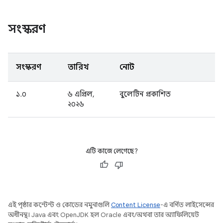
সংস্করণ
সংস্করণ
তারিখ
নোট
১.০
৬ এপ্রিল,
বুলেটিন প্রকাশিত
২০২৬
এটি কাজে লেগেছে?
এই পৃষ্ঠার কন্টেন্ট ও কোডের নমুনাগুলি
Content License
-এ বর্ণিত লাইসেন্সের
অধীনস্থ। Java এবং OpenJDK হল Oracle এবং/অথবা তার অ্যাফিলিয়েট