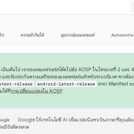
ลัก
ความเข้ากันได้
อุปกรณ์แอนดรอยด์
Automotiv
26 เป็นต้นไป เราจะเผยแพร่ซอร์สโค้ดไปยัง AOSP ในไตรมาสที่ 2 และ
 และรับประกันความเสถียรของแพลตฟอร์มสำหรับระบบนิเวศ หากต้องก
atest-release
android-latest-release
สาขา Manifest จะอ้
มได้ที่
การเปลี่ยนแปลงใน AOSP
Google ใช้เทคโนโลยี AI เพื่อแปลเนื้อหาเป็นภาษาที่คุณต้อ
จมีข้อผิดพลาด