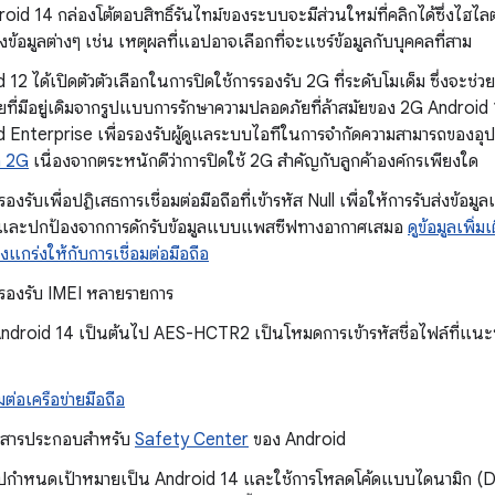
oid 14 กล่องโต้ตอบสิทธิ์รันไทม์ของระบบจะมีส่วนใหม่ที่คลิกได้ซึ่งไฮไ
ถึงข้อมูลต่างๆ เช่น เหตุผลที่แอปอาจเลือกที่จะแชร์ข้อมูลกับบุคคลที่สาม
 12 ได้เปิดตัวตัวเลือกในการปิดใช้การรองรับ 2G ที่ระดับโมเด็ม ซึ่งจะช่ว
ที่มีอยู่เดิมจากรูปแบบการรักษาความปลอดภัยที่ล้าสมัยของ 2G Android 
 Enterprise เพื่อรองรับผู้ดูแลระบบไอทีในการจำกัดความสามารถของอุปกร
่อ 2G
เนื่องจากตระหนักดีว่าการปิดใช้ 2G สำคัญกับลูกค้าองค์กรเพียงใด
รรองรับเพื่อปฏิเสธการเชื่อมต่อมือถือที่เข้ารหัส Null เพื่อให้การรับส่งข้
ัสและปกป้องจากการดักรับข้อมูลแบบแพสซีฟทางอากาศเสมอ
ดูข้อมูลเพิ่
งแกร่งให้กับการเชื่อมต่อมือถือ
รรองรับ IMEI หลายรายการ
 Android 14 เป็นต้นไป AES-HCTR2 เป็นโหมดการเข้ารหัสชื่อไฟล์ที่แนะน
มต่อเครือข่ายมือถือ
อกสารประกอบสำหรับ
Safety Center
ของ Android
กำหนดเป้าหมายเป็น Android 14 และใช้การโหลดโค้ดแบบไดนามิก (DC