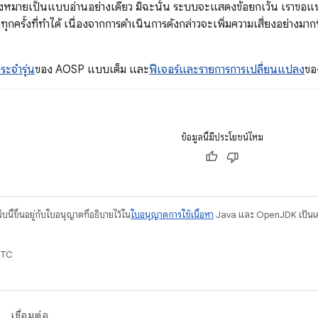
่องหมายเป็นแบบอ่านอย่างเดียว มิฉะนั้น ระบบจะแสดงข้อยกเว้น เราข
ทุกครั้งที่ทำได้ เนื่องจากการดำเนินการดังกล่าวจะเพิ่มความเสี่ยงอย่าง
ระจำรุ่น
ของ AOSP แบบเต็ม และ
ฟีเจอร์และรายการการเปลี่ยนแปลง
ขอ
ข้อมูลนี้มีประโยชน์ไหม
บนี้ขึ้นอยู่กับใบอนุญาตที่อธิบายไว้ใน
ใบอนุญาตการใช้เนื้อหา
Java และ OpenJDK เป็นเคร
UTC
เชื่อมต่อ