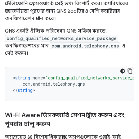
টেলিফোনি ফ্রেমওয়ার্কে সেই তথ্য রিপোর্ট করে। ক্যারিয়ারের
প্রয়োজনীয়তা পূরণের জন্য QNS ১০০টিরও বেশি ক্যারিয়ার
কনফিগারেশন প্রদান করে।
QNS একটি ঐচ্ছিক পরিষেবা। QNS সক্রিয় করতে,
config_qualified_networks_service_package
কনফিগারেশনের মান
com.android.telephony.qns
এ
সেট করুন।
<
string
name
=
"config_qualified_networks_service_pa
com
.
android
.
telephony
.
qns
<
/
string
Wi-Fi Aware ডিসকভারি সেশন স্থগিত করুন এবং
পুনরায় চালু করুন
অ্যান্ড্রয়েড ১৪ বিশেষাধিকারপ্রাপ্ত অ্যাপগুলোকে ওয়াই-ফাই