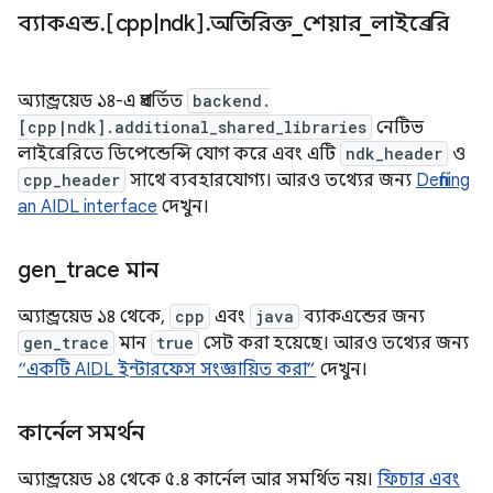
ব্যাকএন্ড
.
[cpp
|
ndk]
.
অতিরিক্ত
_
শেয়ার
_
লাইব্রেরি
অ্যান্ড্রয়েড ১৪-এ প্রবর্তিত
backend.
[cpp|ndk].additional_shared_libraries
নেটিভ
লাইব্রেরিতে ডিপেন্ডেন্সি যোগ করে এবং এটি
ndk_header
ও
cpp_header
সাথে ব্যবহারযোগ্য। আরও তথ্যের জন্য
Defining
an AIDL interface
দেখুন।
gen
_
trace মান
অ্যান্ড্রয়েড ১৪ থেকে,
cpp
এবং
java
ব্যাকএন্ডের জন্য
gen_trace
মান
true
সেট করা হয়েছে। আরও তথ্যের জন্য
“একটি AIDL ইন্টারফেস সংজ্ঞায়িত করা”
দেখুন।
কার্নেল সমর্থন
অ্যান্ড্রয়েড ১৪ থেকে ৫.৪ কার্নেল আর সমর্থিত নয়।
ফিচার এবং