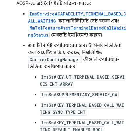
AOSP-তে এই বৈশিষ্ট্যটি সক্রিয় করতে:
ImsService#CAPABILITY_TERMINAL_BASED_C
ALL_WAITING
ক্যাপাবিলিটিটি সেট করুন এবং
MmTelFeature#setTerminalBasedCallWaiti
ngStatus
মেথডটি ইমপ্লিমেন্ট করুন।
একটি নির্দিষ্ট ক্যারিয়ারের জন্য টার্মিনাল-ভিত্তিক
কল ওয়েটিং সক্রিয় করতে, নিম্নলিখিত
CarrierConfigManager
কীগুলি ক্যারিয়ার-
ভিত্তিক কনফিগার করুন:
ImsSs#KEY_UT_TERMINAL_BASED_SERVI
CES_INT_ARRAY
ImsSs#SUPPLEMENTARY_SERVICE_CW
ImsSs#KEY_TERMINAL_BASED_CALL_WAI
TING_SYNC_TYPE_INT
ImsSs#KEY_TERMINAL_BASED_CALL_WAI
TING_DEFAULT_ENABLED_BOOL