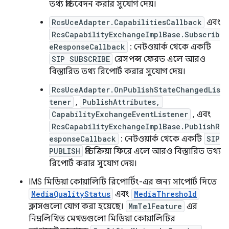
তথ্য প্রতিবেদন করার সুযোগ দেয়।
RcsUceAdapter.CapabilitiesCallback
এবং
RcsCapabilityExchangeImplBase.Subscrib
eResponseCallback
: নেটওয়ার্ক থেকে একটি
SIP SUBSCRIBE
রেসপন্স ফেরত এলে আরও
বিস্তারিত তথ্য রিপোর্ট করার সুযোগ দেয়।
RcsUceAdapter.OnPublishStateChangedLis
tener
,
PublishAttributes,
CapabilityExchangeEventListener
, এবং
RcsCapabilityExchangeImplBase.PublishR
esponseCallback
: নেটওয়ার্ক থেকে একটি
SIP
PUBLISH
প্রতিক্রিয়া ফিরে এলে আরও বিস্তারিত তথ্য
রিপোর্ট করার সুযোগ দেয়।
IMS মিডিয়া কোয়ালিটি রিপোর্টিং-এর জন্য সাপোর্ট দিতে
MediaQualityStatus
এবং
MediaThreshold
ক্লাসগুলো যোগ করা হয়েছে।
MmTelFeature
এর
নিম্নলিখিত মেথডগুলো মিডিয়া কোয়ালিটির