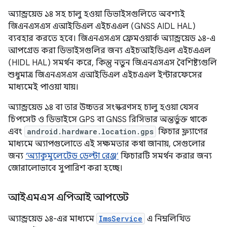
অ্যান্ড্রয়েড ১৪ সহ চালু হওয়া ডিভাইসগুলিতে অবশ্যই
জিএনএসএস এআইডিএল এইচএএল (GNSS AIDL HAL)
ব্যবহার করতে হবে। জিএনএসএস ফ্রেমওয়ার্ক অ্যান্ড্রয়েড ১৪-এ
আপগ্রেড করা ডিভাইসগুলির জন্য এইচআইডিএল এইচএএল
(HIDL HAL) সমর্থন করে, কিন্তু নতুন জিএনএসএস বৈশিষ্ট্যগুলি
শুধুমাত্র জিএনএসএস এআইডিএল এইচএএল ইন্টারফেসের
মাধ্যমেই পাওয়া যায়।
অ্যান্ড্রয়েড ১৪ বা তার উচ্চতর সংস্করণসহ চালু হওয়া যেসব
চিপসেট ও ডিভাইসে GPS বা GNSS রিসিভার অন্তর্ভুক্ত থাকে
এবং
android.hardware.location.gps
ফিচার ফ্ল্যাগের
মাধ্যমে অ্যাপগুলোতে এই সক্ষমতার কথা জানায়, সেগুলোর
জন্য
‘অ্যাকুমুলেটেড ডেল্টা রেঞ্জ’
ফিচারটি সমর্থন করার জন্য
জোরালোভাবে সুপারিশ করা হচ্ছে।
আইএমএস এপিআই আপডেট
অ্যান্ড্রয়েড ১৪-এর মাধ্যমে
ImsService
এ নিম্নলিখিত