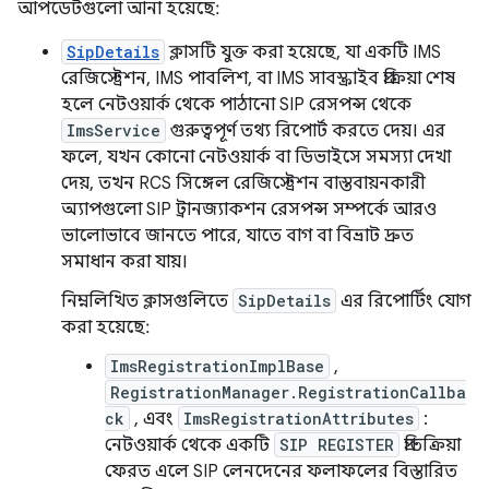
আপডেটগুলো আনা হয়েছে:
SipDetails
ক্লাসটি যুক্ত করা হয়েছে, যা একটি IMS
রেজিস্ট্রেশন, IMS পাবলিশ, বা IMS সাবস্ক্রাইব প্রক্রিয়া শেষ
হলে নেটওয়ার্ক থেকে পাঠানো SIP রেসপন্স থেকে
ImsService
গুরুত্বপূর্ণ তথ্য রিপোর্ট করতে দেয়। এর
ফলে, যখন কোনো নেটওয়ার্ক বা ডিভাইসে সমস্যা দেখা
দেয়, তখন RCS সিঙ্গেল রেজিস্ট্রেশন বাস্তবায়নকারী
অ্যাপগুলো SIP ট্রানজ্যাকশন রেসপন্স সম্পর্কে আরও
ভালোভাবে জানতে পারে, যাতে বাগ বা বিভ্রাট দ্রুত
সমাধান করা যায়।
নিম্নলিখিত ক্লাসগুলিতে
SipDetails
এর রিপোর্টিং যোগ
করা হয়েছে:
ImsRegistrationImplBase
,
RegistrationManager.RegistrationCallba
ck
, এবং
ImsRegistrationAttributes
:
নেটওয়ার্ক থেকে একটি
SIP REGISTER
প্রতিক্রিয়া
ফেরত এলে SIP লেনদেনের ফলাফলের বিস্তারিত