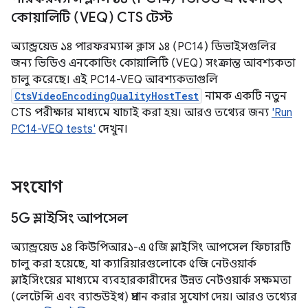
কোয়ালিটি (VEQ) CTS টেস্ট
অ্যান্ড্রয়েড ১৪ পারফরম্যান্স ক্লাস ১৪ (PC14) ডিভাইসগুলির
জন্য ভিডিও এনকোডিং কোয়ালিটি (VEQ) সংক্রান্ত আবশ্যকতা
চালু করেছে। এই PC14-VEQ আবশ্যকতাগুলি
CtsVideoEncodingQualityHostTest
নামক একটি নতুন
CTS পরীক্ষার মাধ্যমে যাচাই করা হয়। আরও তথ্যের জন্য
'Run
PC14-VEQ tests'
দেখুন।
সংযোগ
5G স্লাইসিং আপসেল
অ্যান্ড্রয়েড ১৪ কিউপিআর১-এ ৫জি স্লাইসিং আপসেল ফিচারটি
চালু করা হয়েছে, যা ক্যারিয়ারগুলোকে ৫জি নেটওয়ার্ক
স্লাইসিংয়ের মাধ্যমে ব্যবহারকারীদের উন্নত নেটওয়ার্ক সক্ষমতা
(লেটেন্সি এবং ব্যান্ডউইথ) প্রদান করার সুযোগ দেয়। আরও তথ্যের