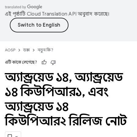
এই পৃষ্ঠাটি
Cloud Translation API
অনুবাদ করেছে।
AOSP
ডক্স
নতুন কি?
এটি কাজে লেগেছে?
অ্যান্ড্রয়েড ১৪
,
অ্যান্ড্রয়েড
১৪ কিউপিআর১
,
এবং
অ্যান্ড্রয়েড ১৪
কিউপিআর২ রিলিজ নোট