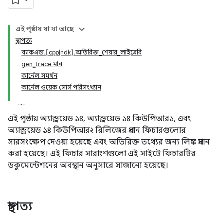
এই পৃষ্ঠায় যা যা আছে
স্থাপত্য
ব্যাকএন্ড.[cpp|ndk].অতিরিক্ত_শেয়ার_লাইব্রেরি
gen_trace মান
কার্নেল সমর্থন
কার্নেল ওয়েক সোর্স পরিসংখ্যান
এই পৃষ্ঠায় অ্যান্ড্রয়েড ১৪, অ্যান্ড্রয়েড ১৪ কিউপিআর১, এবং
অ্যান্ড্রয়েড ১৪ কিউপিআর২ রিলিজের প্রধান ফিচারগুলোর
সারসংক্ষেপ দেওয়া হয়েছে এবং অতিরিক্ত তথ্যের জন্য লিঙ্ক প্রদান
করা হয়েছে। এই ফিচার সারাংশগুলো এই সাইটে ফিচারটির
ডকুমেন্টেশনের অবস্থান অনুসারে সাজানো হয়েছে।
স্থাপত্য