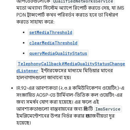
আপডেটগুলোকে
QualifiedNetworksService
মতো অন্যান্য সিস্টেম অ্যাপে রিপোর্ট করতে দেয়, যা IMS
PDN ট্রান্সপোর্ট কখন পরিবর্তন করতে হবে তা নির্ধারণ
করতে সাহায্য করে:
setMediaThreshold
clearMediaThreshold
queryMediaQualityStatus
TelephonyCallback#MediaQualityStatusChange
dListener
ইন্টারফেসের মাধ্যমে মিডিয়ার মানের
হালনাগাদগুলো জানানো হয়।
IR.92-এর আবশ্যকতা (২.৩.৪ কমিউনিকেশন ওয়েটিং)-এ
সংজ্ঞায়িত AOSP-তে টার্মিনাল-ভিত্তিক কল ওয়েটিং-এর
জন্য সমর্থন যোগ করা হয়েছে। এর ফলে এই
আবশ্যকতাগুলো বাস্তবায়নের জন্য প্রতিটি
ImsService
ইমপ্লিমেন্টেশনের উপর নির্ভর করার প্রয়োজনীয়তা দূর
হয়েছে।