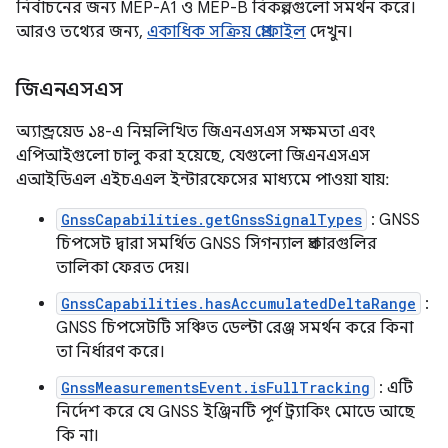
নির্বাচনের জন্য MEP-A1 ও MEP-B বিকল্পগুলো সমর্থন করে।
আরও তথ্যের জন্য,
একাধিক সক্রিয় প্রোফাইল
দেখুন।
জিএনএসএস
অ্যান্ড্রয়েড ১৪-এ নিম্নলিখিত জিএনএসএস সক্ষমতা এবং
এপিআইগুলো চালু করা হয়েছে, যেগুলো জিএনএসএস
এআইডিএল এইচএএল ইন্টারফেসের মাধ্যমে পাওয়া যায়:
GnssCapabilities.getGnssSignalTypes
: GNSS
চিপসেট দ্বারা সমর্থিত GNSS সিগন্যাল প্রকারগুলির
তালিকা ফেরত দেয়।
GnssCapabilities.hasAccumulatedDeltaRange
:
GNSS চিপসেটটি সঞ্চিত ডেল্টা রেঞ্জ সমর্থন করে কিনা
তা নির্ধারণ করে।
GnssMeasurementsEvent.isFullTracking
: এটি
নির্দেশ করে যে GNSS ইঞ্জিনটি পূর্ণ ট্র্যাকিং মোডে আছে
কি না।