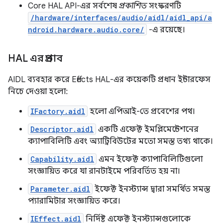
Core HAL API-এর সর্বশেষ
প্রকাশিত
সংস্করণটি
/hardware/interfaces/audio/aidl/aidl_api/a
ndroid.hardware.audio.core/
-এ রয়েছে।
HAL এর প্রভাব
AIDL ব্যবহার করে Effects HAL-এর কয়েকটি প্রধান ইন্টারফেস
নিচে দেওয়া হলো:
IFactory.aidl
হলো এপিআই-তে প্রবেশের পথ।
Descriptor.aidl
একটি এফেক্ট ইমপ্লিমেন্টেশনের
ক্যাপাবিলিটি এবং অ্যাট্রিবিউটের মতো সমস্ত তথ্য থাকে।
Capability.aidl
এমন ইফেক্ট ক্যাপাবিলিটিগুলো
সংজ্ঞায়িত করে যা রানটাইমে পরিবর্তিত হয় না।
Parameter.aidl
ইফেক্ট ইনস্ট্যান্স দ্বারা সমর্থিত সমস্ত
প্যারামিটার সংজ্ঞায়িত করে।
IEffect.aidl
নির্দিষ্ট এফেক্ট ইনস্ট্যান্সগুলোকে