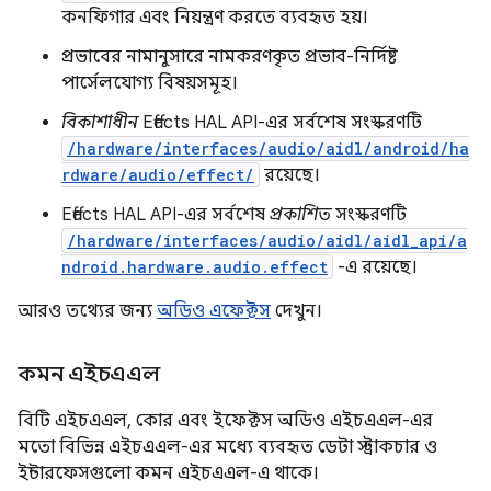
কনফিগার এবং নিয়ন্ত্রণ করতে ব্যবহৃত হয়।
প্রভাবের নামানুসারে নামকরণকৃত প্রভাব-নির্দিষ্ট
পার্সেলযোগ্য বিষয়সমূহ।
বিকাশাধীন
Effects HAL API-এর সর্বশেষ সংস্করণটি
/hardware/interfaces/audio/aidl/android/ha
rdware/audio/effect/
রয়েছে।
Effects HAL API-এর সর্বশেষ
প্রকাশিত
সংস্করণটি
/hardware/interfaces/audio/aidl/aidl_api/a
ndroid.hardware.audio.effect
-এ রয়েছে।
আরও তথ্যের জন্য
অডিও এফেক্টস
দেখুন।
কমন এইচএএল
বিটি এইচএএল, কোর এবং ইফেক্টস অডিও এইচএএল-এর
মতো বিভিন্ন এইচএএল-এর মধ্যে ব্যবহৃত ডেটা স্ট্রাকচার ও
ইন্টারফেসগুলো কমন এইচএএল-এ থাকে।