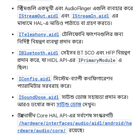
স্ট্রিমগুলি একমুখী এবং AudioFlinger এগুলি ব্যবহার করে
IStreamOut.aidl
এবং
IStreamIn.aidl
এর
মাধ্যমে HAL-এ অডিও পাঠাতে বা গ্রহণ করতে।
ITelephony.aidl
টেলিফোনি ফাংশনগুলির জন্য
নির্দিষ্ট নিয়ন্ত্রণ ব্যবস্থা প্রদান করে।
IBluetooth.aidl
সেইসব BT SCO এবং HFP নিয়ন্ত্রণ
প্রদান করে, যা HIDL API-এর
IPrimaryModule
এ
ছিল।
IConfig.aidl
সিস্টেম-ব্যাপী কনফিগারেশন
প্যারামিটার সরবরাহ করে।
ISoundDose.aidl
সাউন্ড ডোজ সহায়তা প্রদান করে।
আরও তথ্যের জন্য
সাউন্ড ডোজ
দেখুন।
উন্নয়নাধীন
Core HAL API-এর সর্বশেষ সংস্করণটি
/hardware/interfaces/audio/aidl/android/ha
rdware/audio/core/
রয়েছে।