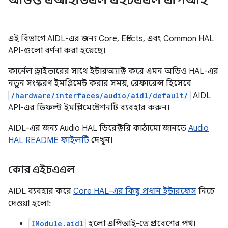
অডিও এআইডিএল এইচএএল এপিআই
এই বিভাগে AIDL-এর জন্য Core, Effects, এবং Common HAL
API-গুলো বর্ণনা করা হয়েছে।
কার্নেল ড্রাইভারের সাথে ইন্টারঅ্যাক্ট করে এমন অডিও HAL-এর
নতুন সংস্করণ ইমপ্লিমেন্ট করার সময়, রেফারেন্স হিসেবে
/hardware/interfaces/audio/aidl/default/
AIDL
API-এর ডিফল্ট ইমপ্লিমেন্টেশনটি ব্যবহার করুন।
AIDL-এর জন্য Audio HAL ডিরেক্টরি কাঠামো জানতে
Audio
HAL README ফাইলটি
দেখুন।
কোর এইচএএল
AIDL ব্যবহার করে
Core HAL-এর কিছু প্রধান ইন্টারফেস
নিচে
দেওয়া হলো:
IModule.aidl
হলো এপিআই-তে প্রবেশের পথ।