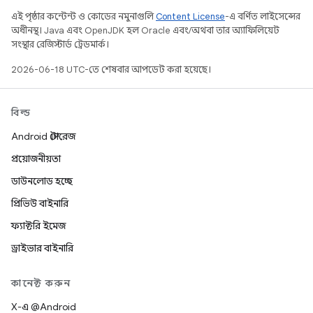
এই পৃষ্ঠার কন্টেন্ট ও কোডের নমুনাগুলি
Content License
-এ বর্ণিত লাইসেন্সের
অধীনস্থ। Java এবং OpenJDK হল Oracle এবং/অথবা তার অ্যাফিলিয়েট
সংস্থার রেজিস্টার্ড ট্রেডমার্ক।
2026-06-18 UTC-তে শেষবার আপডেট করা হয়েছে।
বিল্ড
Android স্টোরেজ
প্রয়োজনীয়তা
ডাউনলোড হচ্ছে
প্রিভিউ বাইনারি
ফ্যাক্টরি ইমেজ
ড্রাইভার বাইনারি
কানেক্ট করুন
X-এ @Android