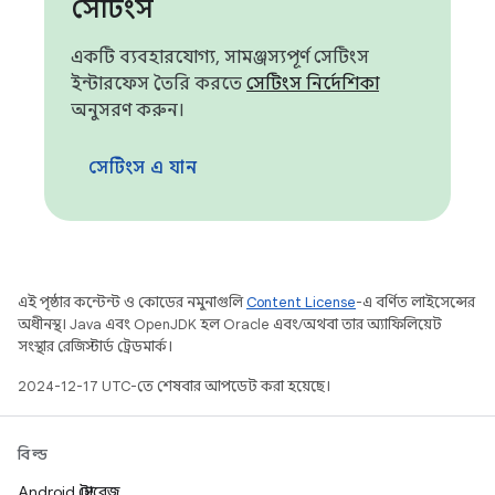
সেটিংস
একটি ব্যবহারযোগ্য, সামঞ্জস্যপূর্ণ সেটিংস
ইন্টারফেস তৈরি করতে
সেটিংস নির্দেশিকা
অনুসরণ করুন।
সেটিংস এ যান
এই পৃষ্ঠার কন্টেন্ট ও কোডের নমুনাগুলি
Content License
-এ বর্ণিত লাইসেন্সের
অধীনস্থ। Java এবং OpenJDK হল Oracle এবং/অথবা তার অ্যাফিলিয়েট
সংস্থার রেজিস্টার্ড ট্রেডমার্ক।
2024-12-17 UTC-তে শেষবার আপডেট করা হয়েছে।
বিল্ড
Android স্টোরেজ