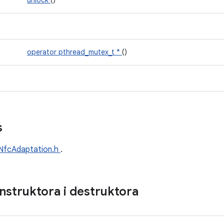
unlock
()
operator pthread_mutex_t *
()
s
NfcAdaptation.h
.
struktora i destruktora