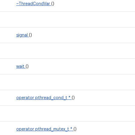
~ThreadCondVar
()
signal
()
wait
()
operator pthread_cond_t *
()
operator pthread_mutex_t *
()