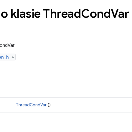
o klasie Thread
Cond
Var
CondVar
ion.h
>
ThreadCondVar
()