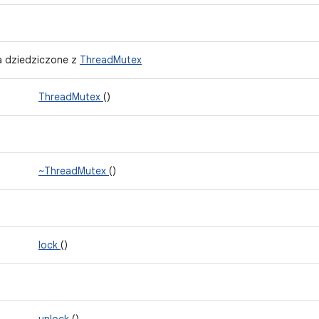
a dziedziczone z
ThreadMutex
ThreadMutex
()
~ThreadMutex
()
lock
()