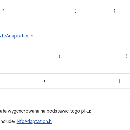
t *
(
)
NfcAdaptation.h
.
(
)
(
)
tała wygenerowana na podstawie tego pliku:
/include/
NfcAdaptation.h