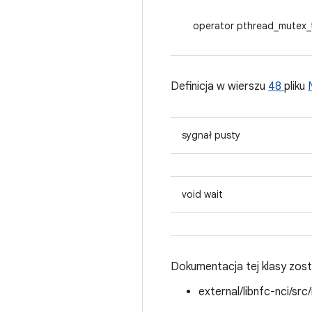
operator pthread_mutex_
Definicja w wierszu
48
pliku
sygnał pusty
void wait
Dokumentacja tej klasy zos
external/libnfc-nci/src