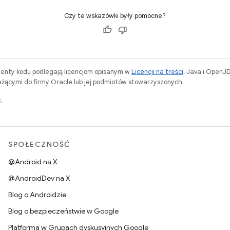
Czy te wskazówki były pomocne?
menty kodu podlegają licencjom opisanym w
Licencji na treści
. Java i OpenJ
ącymi do firmy Oracle lub jej podmiotów stowarzyszonych.
.
SPOŁECZNOŚĆ
@Android na X
@AndroidDev na X
Blog o Androidzie
Blog o bezpieczeństwie w Google
Platforma w Grupach dyskusyjnych Google