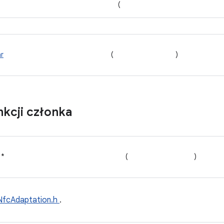
(
r
(
)
kcji członka
 *
(
)
NfcAdaptation.h
.