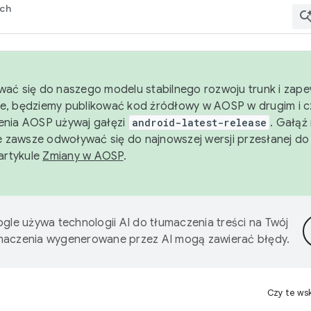
rch
wać się do naszego modelu stabilnego rozwoju trunk i zape
e, będziemy publikować kod źródłowy w AOSP w drugim i c
enia AOSP używaj gałęzi
android-latest-release
. Gałąź
 zawsze odwoływać się do najnowszej wersji przesłanej do
 artykule
Zmiany w AOSP
.
gle używa technologii AI do tłumaczenia treści na Twój
umaczenia wygenerowane przez AI mogą zawierać błędy.
Czy te ws