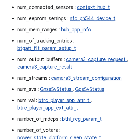
num_connected_sensors :
context_hub_t
num_eeprom_settings :
nfc_pn544_device_t
num_mem_ranges :
hub_app_info
num_of_tracking_entries :
btgatt_filt_param_setup_t
num_output_buffers :
camera3_capture_request
,
camera3_capture_result
num_streams :
camera3_stream_configuration
num_svs :
GnssSvStatus
,
GpsSvStatus
num_val :
btrc_player_app_attr_t
,
btrc_player_app_ext_attr_t
number_of_mdeps :
bthl_reg_param_t
number_of_voters :
power_state_platform_sleep_state_t