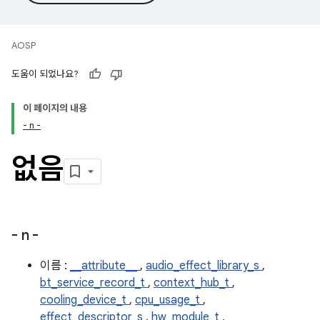
AOSP
도움이 되었나요?
이 페이지의 내용
- n -
없음
- n -
이름 :
__attribute__
,
audio_effect_library_s
,
bt_service_record_t
,
context_hub_t
,
cooling_device_t
,
cpu_usage_t
,
effect_descriptor_s
,
hw_module_t
,