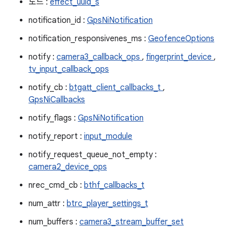
노드 :
effect_uuid_s
notification_id :
GpsNiNotification
notification_responsivenes_ms :
GeofenceOptions
notify :
camera3_callback_ops
,
fingerprint_device
,
tv_input_callback_ops
notify_cb :
btgatt_client_callbacks_t
,
GpsNiCallbacks
notify_flags :
GpsNiNotification
notify_report :
input_module
notify_request_queue_not_empty :
camera2_device_ops
nrec_cmd_cb :
bthf_callbacks_t
num_attr :
btrc_player_settings_t
num_buffers :
camera3_stream_buffer_set