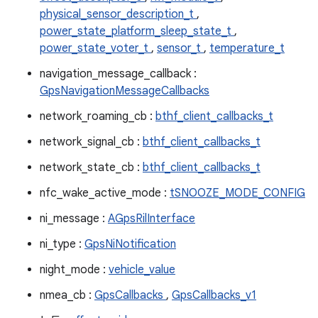
physical_sensor_description_t
,
power_state_platform_sleep_state_t
,
power_state_voter_t
,
sensor_t
,
temperature_t
navigation_message_callback :
GpsNavigationMessageCallbacks
network_roaming_cb :
bthf_client_callbacks_t
network_signal_cb :
bthf_client_callbacks_t
network_state_cb :
bthf_client_callbacks_t
nfc_wake_active_mode :
tSNOOZE_MODE_CONFIG
ni_message :
AGpsRilInterface
ni_type :
GpsNiNotification
night_mode :
vehicle_value
nmea_cb :
GpsCallbacks
,
GpsCallbacks_v1