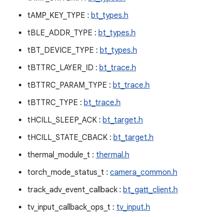
tAMP_KEY_TYPE :
bt_types.h
tBLE_ADDR_TYPE :
bt_types.h
tBT_DEVICE_TYPE :
bt_types.h
tBTTRC_LAYER_ID :
bt_trace.h
tBTTRC_PARAM_TYPE :
bt_trace.h
tBTTRC_TYPE :
bt_trace.h
tHCILL_SLEEP_ACK :
bt_target.h
tHCILL_STATE_CBACK :
bt_target.h
thermal_module_t :
thermal.h
torch_mode_status_t :
camera_common.h
track_adv_event_callback :
bt_gatt_client.h
tv_input_callback_ops_t :
tv_input.h