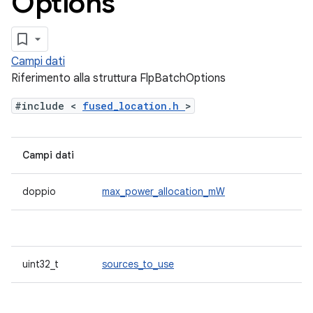
Options
Campi dati
Riferimento alla struttura FlpBatchOptions
#include <
fused_location.h
>
Campi dati
doppio
max_power_allocation_mW
uint32_t
sources_to_use