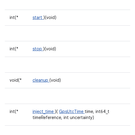
int(*
start
)(void)
int(*
stop
)(void)
void(*
cleanup
(void)
int(*
inject_time
)(
GpsUtcTime
time, int64_t
timeReference, int uncertainty)