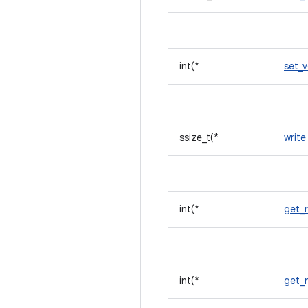
int(*
set_
ssize_t(*
writ
int(*
get_
int(*
get_