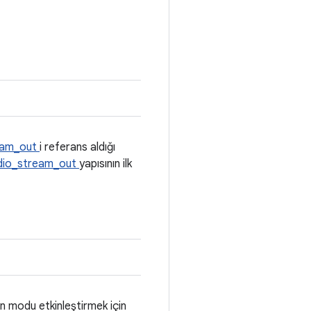
eam_out
i referans aldığı
dio_stream_out
yapısının ilk
en modu etkinleştirmek için