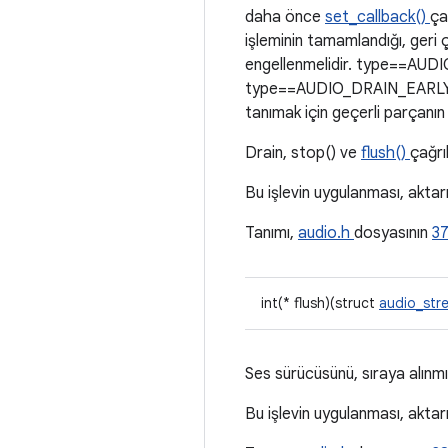
daha önce
set_callback()
ça
işleminin tamamlandığı, geri ça
engellenmelidir. type==AUDI
type==AUDIO_DRAIN_EARLY_NO
tanımak için geçerli parçanın
Drain, stop() ve
flush()
çağrı
Bu işlevin uygulanması, aktar
Tanımı,
audio.h
dosyasının
37
int(* flush)(struct
audio_st
Ses sürücüsünü, sıraya alınmış 
Bu işlevin uygulanması, aktar