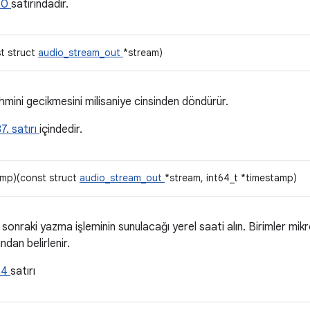
80
satırındadır.
st struct
audio_stream_out
*stream)
ini gecikmesini milisaniye cinsinden döndürür.
7. satırı
içindedir.
amp)(const struct
audio_stream_out
*stream, int64_t *timestamp)
sonraki yazma işleminin sunulacağı yerel saati alın. Birimler mik
dan belirlenir.
24
satırı