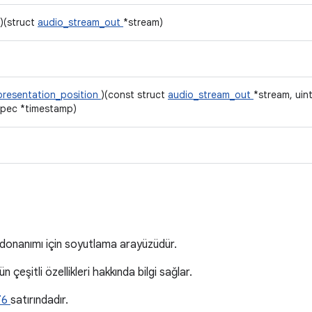
)(struct
audio_stream_out
*stream)
presentation_position
)(const struct
audio_stream_out
*stream, uin
spec *timestamp)
a
ı donanımı için soyutlama arayüzüdür.
 çeşitli özellikleri hakkında bilgi sağlar.
76
satırındadır.