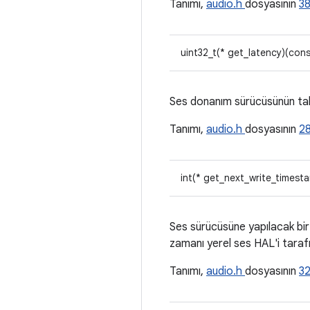
Tanımı,
audio.h
dosyasının
3
uint32_t(* get_latency)(con
Ses donanım sürücüsünün tahm
Tanımı,
audio.h
dosyasının
28
int(* get_next_write_timest
Ses sürücüsüne yapılacak bir 
zamanı yerel ses HAL'i tarafın
Tanımı,
audio.h
dosyasının
3