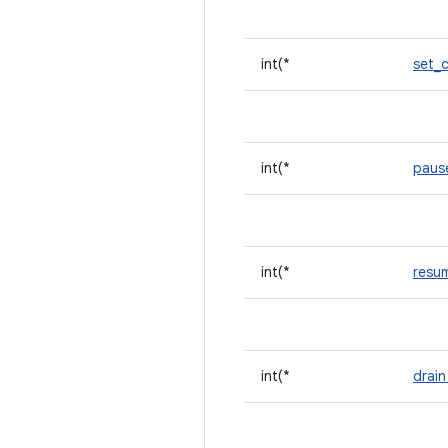
int(*
set_
int(*
pau
int(*
resu
int(*
drai