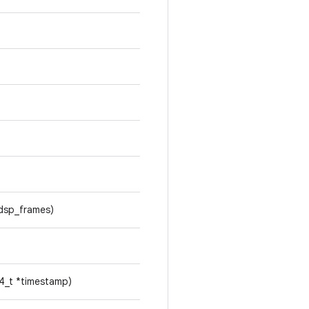
)
*dsp_frames)
64_t *timestamp)