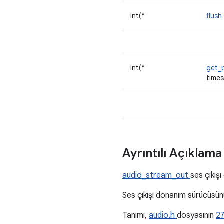
int(*
flush
int(*
get_
time
Ayrıntılı Açıklam
audio_stream_out
ses çıkış
Ses çıkışı donanım sürücüsünün
Tanımı,
audio.h
dosyasının
2