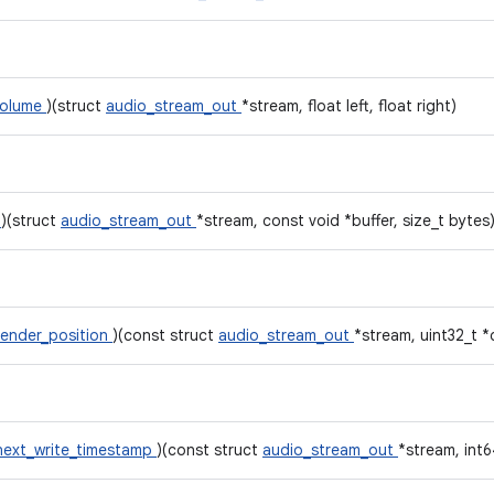
volume
)(struct
audio_stream_out
*stream, float left, float right)
e
)(struct
audio_stream_out
*stream, const void *buffer, size_t bytes
render_position
)(const struct
audio_stream_out
*stream, uint32_t 
next_write_timestamp
)(const struct
audio_stream_out
*stream, int