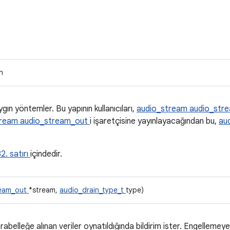
n
ygın yöntemler. Bu yapının kullanıcıları,
audio_stream
audio_str
tream
audio_stream_out
i işaretçisine yayınlayacağından bu,
au
2. satırı
içindedir.
ream_out
*stream,
audio_drain_type_t
type)
belleğe alınan veriler oynatıldığında bildirim ister. Engellemey