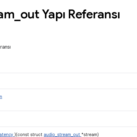
eam
_
out Yapı Referansı
ransı
n
latency
)(const struct
audio_stream_out
*stream)