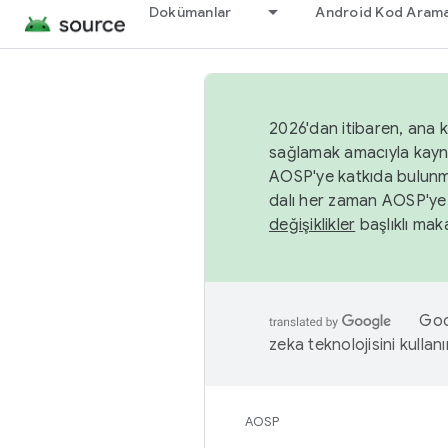
Dokümanlar
Android Kod Arama
2026'dan itibaren, ana k
sağlamak amacıyla kayn
AOSP'ye katkıda bulunm
dalı her zaman AOSP'ye 
değişiklikler
başlıklı maka
Goog
zeka teknolojisini kullanı
AOSP