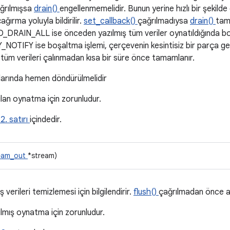
ğrılmışsa
drain()
engellenmemelidir. Bunun yerine hızlı bir şekild
ğırma yoluyla bildirilir.
set_callback()
çağrılmadıysa
drain()
tam
O_DRAIN_ALL ise önceden yazılmış tüm veriler oynatıldığında bo
TIFY ise boşaltma işlemi, çerçevenin kesintisiz bir parça g
 tüm verileri çalınmadan kısa bir süre önce tamamlanır.
larında hemen döndürülmelidir
ılan oynatma için zorunludur.
2. satırı
içindedir.
ream_out
*stream)
verileri temizlemesi için bilgilendirir.
flush()
çağrılmadan önce akı
ılmış oynatma için zorunludur.