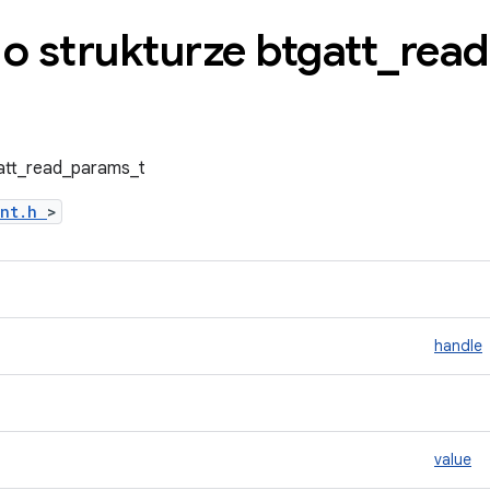
o strukturze btgatt
_
read
gatt_read_params_t
ent.h
>
handle
value