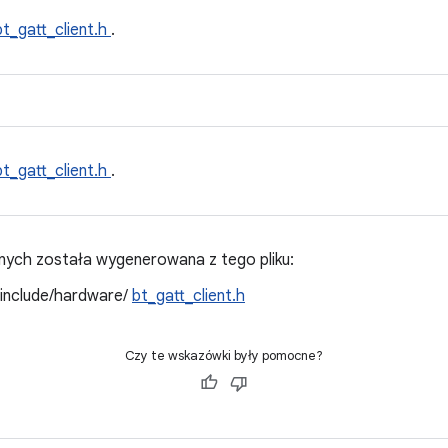
bt_gatt_client.h
.
bt_gatt_client.h
.
ych została wygenerowana z tego pliku:
/include/hardware/
bt_gatt_client.h
Czy te wskazówki były pomocne?