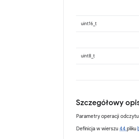
uint16_t
uint8_t
Szczegółowy opi
Parametry operacji odczyt
Definicja w wierszu
44
pliku