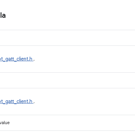
la
bt_gatt_client.h
.
bt_gatt_client.h
.
value