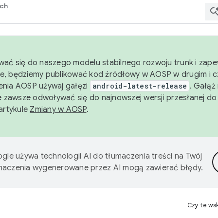
rch
wać się do naszego modelu stabilnego rozwoju trunk i zape
e, będziemy publikować kod źródłowy w AOSP w drugim i c
enia AOSP używaj gałęzi
android-latest-release
. Gałąź
 zawsze odwoływać się do najnowszej wersji przesłanej do
 artykule
Zmiany w AOSP
.
gle używa technologii AI do tłumaczenia treści na Twój
umaczenia wygenerowane przez AI mogą zawierać błędy.
Czy te ws