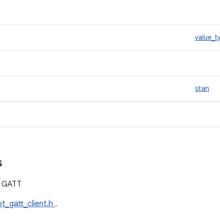
value_t
stan
s
u GATT
bt_gatt_client.h
.